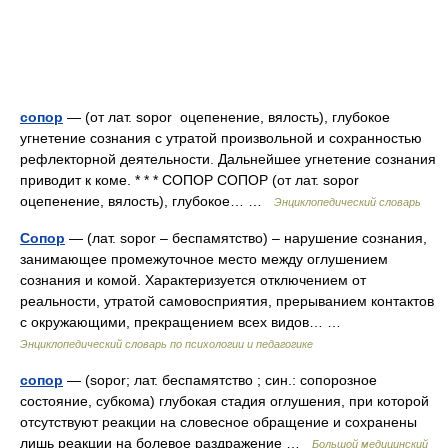
сопор
— (от лат. sopor оцепенение, вялость), глубокое
угнетение сознания с утратой произвольной и сохранностью
рефлекторной деятельности. Дальнейшее угнетение сознания
приводит к коме. * * * СОПОР СОПОР (от лат. sopor
оцепенение, вялость), глубокое… …
Энциклопедический словарь
Сопор
— (лат. sopor – беспамятство) – нарушение сознания,
занимающее промежуточное место между оглушением
сознания и комой. Характеризуется отключением от
реальности, утратой самовосприятия, прерыванием контактов
с окружающими, прекращением всех видов… …
Энциклопедический словарь по психологии и педагогике
сопор
— (sopor; лат. беспамятство ; син.: сопорозное
состояние, субкома) глубокая стадия оглушения, при которой
отсутствуют реакции на словесное обращение и сохранены
лишь реакции на болевое раздражение …
Большой медицинский