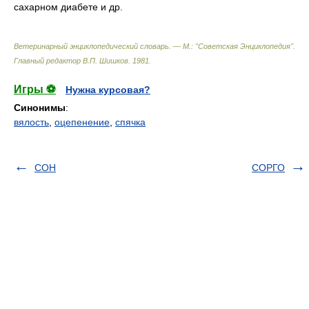
сахарном диабете и др.
Ветеринарный энциклопедический словарь. — М.: "Советская Энциклопедия"
.
Главный редактор В.П. Шишков
.
1981
.
Игры ⚽
Нужна курсовая?
Синонимы
:
вялость
,
оцепенение
,
спячка
СОН
СОРГО