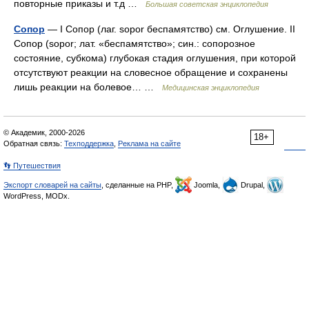
повторные приказы и т.д …
Большая советская энциклопедия
Сопор
— I Сопор (лаг. sopor беспамятство) см. Оглушение. II
Сопор (sopor; лат. «беспамятство»; син.: сопорозное
состояние, субкома) глубокая стадия оглушения, при которой
отсутствуют реакции на словесное обращение и сохранены
лишь реакции на болевое… …
Медицинская энциклопедия
© Академик, 2000-2026
18+
Обратная связь:
Техподдержка
,
Реклама на сайте
👣 Путешествия
Экспорт словарей на сайты
, сделанные на PHP,
Joomla,
Drupal,
WordPress, MODx.