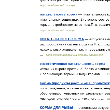
энциклопедический словарь
питательность корма
— питательность ко
питательных веществах; 2) степень соотве
корма потребностям животных.П. к. разл
энциклопедический словарь
ПИТАТЕЛЬНОСТЬ КОРМА
— его усвояемо
распространена система оценки П. к., пр
крахмальных эквивалентах и переваримом 
…
Сельскохозяйственный словарь-справочник
энергетическая питательность корма
— 
источник сырого протеина, белка и аминок
Обобщающие термины виды кормов …
Сп
Корма (продукты раст. и жив. происхож
происхождения, а также минеральные веще
обеспечивают животных питательными ве
жизнедеятельности организма, его… …
Б
КОРМА ДЛЯ РЫБЫ
— основными искусст