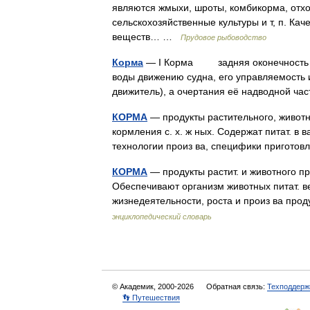
являются жмыхи, шроты, комбикорма, от
сельскохозяйственные культуры и т, п. Кач
веществ… …
Прудовое рыбоводство
Корма
— I Корма задняя оконечность су
воды движению судна, его управляемость 
движитель), а очертания её надводной 
КОРМА
— продукты растительного, животн
кормления с. х. ж ных. Содержат питат. в 
технологии произ ва, специфики пригот
КОРМА
— продукты растит. и животного п
Обеспечивают организм животных питат. 
жизнедеятельности, роста и произ ва пр
энциклопедический словарь
© Академик, 2000-2026
Обратная связь:
Техподдерж
👣 Путешествия