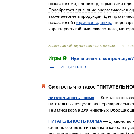
показателями
,
например
,
кормовыми
един
Приобретает
признание
энергетическая
оц
также
энергия
в
продукции
.
Для
практичес
показателей
(
кормовая
единица
,
перевар
характеристикой
аминокислотного
,
минера
Ветеринарный
энциклопедический
словарь
. —
М
.
:
"
Со
Игры ⚽
Нужно решить контрольную?
ПИСЦИКОЛЁЗ
Смотреть что такое "ПИТАТЕЛЬНОС
питательность корма
— Комплекс показа
питательных веществ, их перевариваемост
Тематики корма для животных Обобщаю
ПИТАТЕЛЬНОСТЬ КОРМА
— 1) свойство к
степень соответствия кол ва и качества ус
для ж ных разных видов и направлений пр