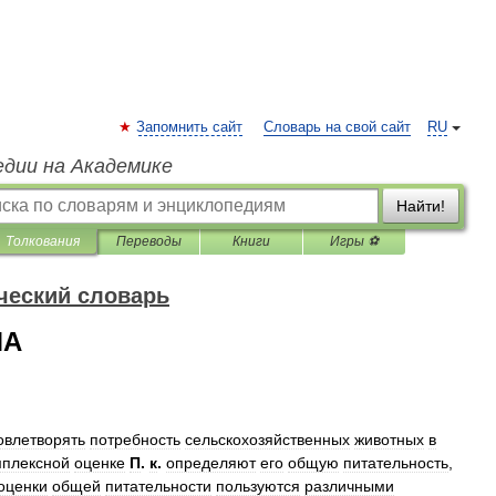
Запомнить сайт
Словарь на свой сайт
RU
едии на Академике
Найти!
Толкования
Переводы
Книги
Игры ⚽
ческий словарь
МА
овлетворять
потребность
сельскохозяйственных
животных
в
мплексной
оценке
П
.
к
.
определяют
его
общую
питательность
,
оценки
общей
питательности
пользуются
различными