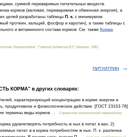
ицами
,
суммой
переваримых
питательных
веществ
.
енка
кормов
(
валовая
,
переваримая
и
обменная
энергия
),
а
ких
целей
разработаны
таблицы
П
.
к
.
с
минимумом
имый
протеин
,
кальций
,
фосфор
и
каротин
),
а
также
таблицы
с
льного
и
витаминного
состава
кормов
.
См
.
также
Корма
.
ветская
Энциклопедия
"
.
Главный
редактор
В
.
П
.
Шишков
.
1981
.
ПИТУИТРИН
ТЬ КОРМА" в других словарях:
телей, характеризующий концентрацию в корме энергии и
ь, продуктивное и физиологическое действие. [ГОСТ 23153 78]
щие термины виды кормов …
Справочник технического переводчика
орма удовлетворять потребность ж ных в питат. в вах; 2)
вояемых питат. в в корма потребностям ж ных. П. к. различна
одуктивности. В основе науч. оценки П …