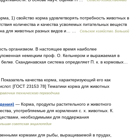
Сельско-хозяйственный
рма, 1) свойство корма удовлетворять потребность животных в
тствия количества и качества усвояемых питательных веществ
ична для животных разных видов и… …
Сельское хозяйство. Большой
сть организмом. В настоящее время наиболее
едложенная немецким проф. О. Кельнером и выражаемая в
белке. Скандинавская система определяет П. к. в кормовых…
Показатель качества корма, характеризующий его как
ислот. [ГОСТ 23153 78] Тематики корма для животных
равочник технического переводчика
дения)
— Корма, продукты растительного и животного
ства, употребляемые для кормления с. х. животных. К.
ществами, необходимыми для поддержания
ольшая советская энциклопедия
венными кормами для рыбы, выращиваемой в прудах,