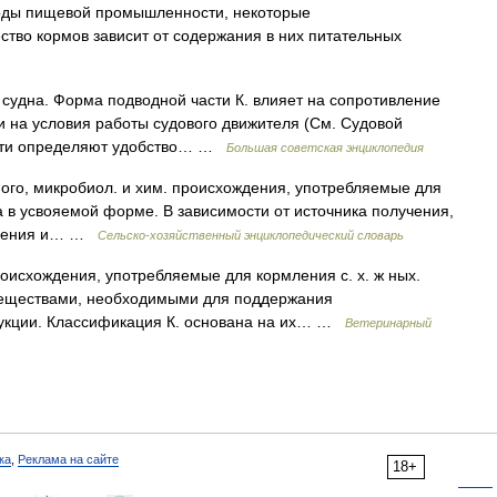
ходы пищевой промышленности, некоторые
ество кормов зависит от содержания в них питательных
дна. Форма подводной части К. влияет на сопротивление
и на условия работы судового движителя (См. Судовой
части определяют удобство… …
Большая советская энциклопедия
ого, микробиол. и хим. происхождения, употребляемые для
ва в усвояемой форме. В зависимости от источника получения,
овления и… …
Сельско-хозяйственный энциклопедический словарь
роисхождения, употребляемые для кормления с. х. ж ных.
веществами, необходимыми для поддержания
одукции. Классификация К. основана на их… …
Ветеринарный
ка
,
Реклама на сайте
18+