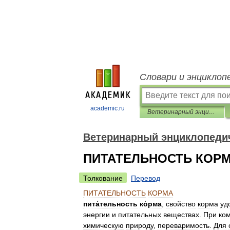
Словари и энциклоп
academic.ru
Ветеринарный энциклопедический словарь
Ветеринарный энциклопеди
ПИТАТЕЛЬНОСТЬ КОР
Толкование
Перевод
ПИТАТЕЛЬНОСТЬ
КОРМА
пита́тельность
ко́рма
,
свойство
корма
уд
энергии
и
питательных
веществах
.
При
ко
химическую
природу
,
переваримость
.
Для