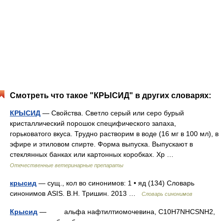
Смотреть что такое "КРЫСИД" в других словарях:
КРЫСИД
— Свойства. Светло серый или серо бурый
кристаллический порошок специфического запаха,
горьковатого вкуса. Трудно растворим в воде (16 мг в 100 мл), в
эфире и этиловом спирте. Форма выпуска. Выпускают в
стеклянных банках или картонных коробках. Хр …
Отечественные ветеринарные препараты
крысид
— сущ., кол во синонимов: 1 • яд (134) Словарь
синонимов ASIS. В.Н. Тришин. 2013 …
Словарь синонимов
Крысид
— альфа нафтилтиомочевина, C10H7NHCSNH2,