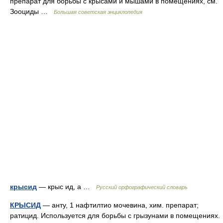
препарат для борьбы с крысами и мышами в помещениях, см.
Зооциды …
Большая советская энциклопедия
крысид
— крыс ид, а …
Русский орфографический словарь
КРЫСИД
— анту, 1 нафтилтио мочевина, хим. препарат;
ратицид. Используется для борьбы с грызунами в помещениях.