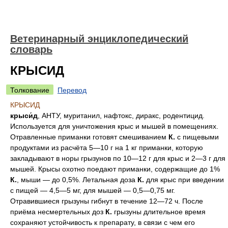
Ветеринарный энциклопедический
словарь
КРЫСИД
Толкование
Перевод
КРЫСИД
крыси́д
, АНТУ, муританил, нафтокс, диракс, родентицид.
Используется для уничтожения крыс и мышей в помещениях.
Отравленные приманки готовят смешиванием
К.
с пищевыми
продуктами из расчёта 5—10 г на 1 кг приманки, которую
закладывают в норы грызунов по 10—12 г для крыс и 2—3 г для
мышей. Крысы охотно поедают приманки, содержащие до 1%
К.
, мыши — до 0,5%. Летальная доза
К.
для крыс при введении
с пищей — 4,5—5 мг, для мышей — 0,5—0,75 мг.
Отравившиеся грызуны гибнут в течение 12—72 ч. После
приёма несмертельных доз
К.
грызуны длительное время
сохраняют устойчивость к препарату, в связи с чем его