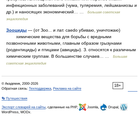
инфекционных заболеваний (чума, туляремия, лейшманиозы и
др.) и наносящих экономический… …
Большая советская
энциклопедия
Зооциды
— (от Зоо... и лат. caedo убиваю, уничтожаю)
химические вещества для борьбы с вредными
позвоночными животными, главным образом грызунами
(родентициды) и птицами (авициды). З. относятся к различным
химическим группам. В большинстве случаев… …
Большая
советская энциклопедия
© Академик, 2000-2026
18+
Обратная связь:
Техподдержка
,
Реклама на сайте
👣 Путешествия
Экспорт словарей на сайты
, сделанные на PHP,
Joomla,
Drupal,
WordPress, MODx.