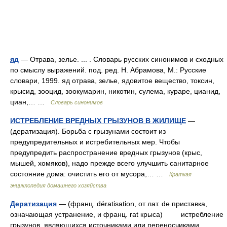
яд
— Отрава, зелье. ... . Словарь русских синонимов и сходных
по смыслу выражений. под. ред. Н. Абрамова, М.: Русские
словари, 1999. яд отрава, зелье, ядовитое вещество, токсин,
крысид, зооцид, зоокумарин, никотин, сулема, кураре, цианид,
циан,… …
Словарь синонимов
ИСТРЕБЛЕНИЕ ВРЕДНЫХ ГРЫЗУНОВ В ЖИЛИЩЕ
—
(дератизация). Борьба с грызунами состоит из
предупредительных и истребительных мер. Чтобы
предупредить распространение вредных грызунов (крыс,
мышей, хомяков), надо прежде всего улучшить санитарное
состояние дома: очистить его от мусора,… …
Краткая
энциклопедия домашнего хозяйства
Дератизация
— (франц. dératisation, от лат. de приставка,
означающая устранение, и франц. rat крыса) истребление
грызунов, являющихся источниками или переносчиками