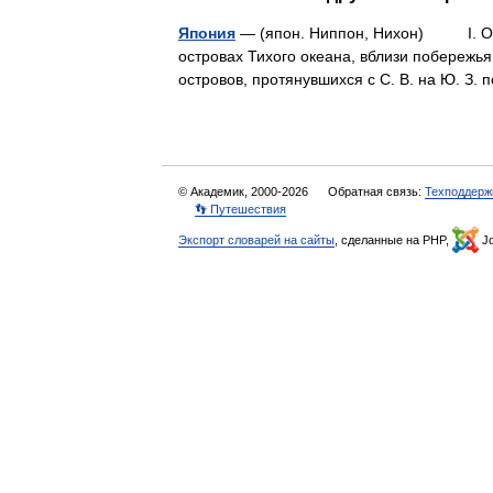
Япония
— (япон. Ниппон, Нихон) I. О
островах Тихого океана, вблизи побережья 
островов, протянувшихся с С. В. на Ю. З.
© Академик, 2000-2026
Обратная связь:
Техподдерж
👣 Путешествия
Экспорт словарей на сайты
, сделанные на PHP,
Jo