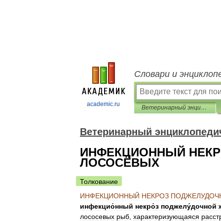
Словари и энциклоп
academic.ru
Ветеринарный энциклопедический словарь
Ветеринарный энциклопеди
ИНФЕКЦИОННЫЙ НЕКР
ЛОСОСЁВЫХ
Толкование
ИНФЕКЦИОННЫЙ
НЕКРОЗ
ПОДЖЕЛУДОЧ
инфекцио́нный
некро́з
поджелу́дочной
лососевых
рыб
,
характеризующаяся
расст