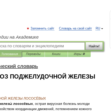
Запомнить сайт
Словарь на свой сайт
RU
едии на Академике
Найти!
Толкования
Переводы
Книги
Игры ⚽
ческий словарь
ОЗ ПОДЖЕЛУДОЧНОЙ ЖЕЛЕЗЫ
НОЙ
ЖЕЛЕЗЫ
ЛОСОСЁВЫХ
железы́
лососёвых
,
острая
вирусная
болезнь
молоди
ройством
координации
движений
,
потемнением
кожного