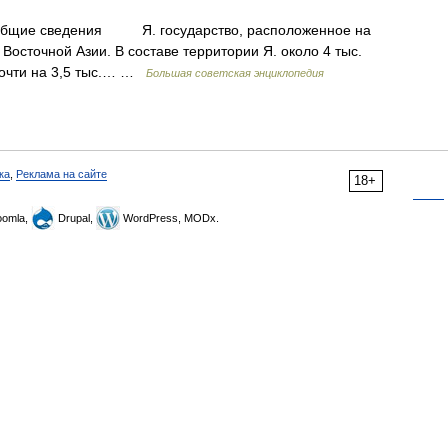
бщие сведения Я. государство, расположенное на
Восточной Азии. В составе территории Я. около 4 тыс.
 почти на 3,5 тыс.… …
Большая советская энциклопедия
ка
,
Реклама на сайте
18+
omla,
Drupal,
WordPress, MODx.