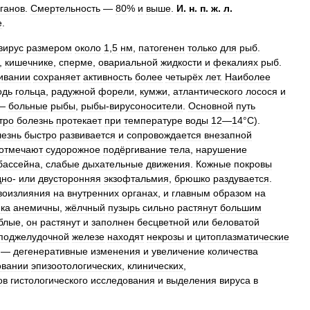
ганов
.
Смертельность
—
80
%
и
выше
.
И
.
н
.
п
.
ж
.
л
.
е
.
вирус
размером
около
1
,
5
нм
,
патогенен
только
для
рыб
.
,
кишечнике
,
сперме
,
овариальной
жидкости
и
фекалиях
рыб
.
ивании
сохраняет
активность
более
четырёх
лет
.
Наиболее
одь
гольца
,
радужной
форели
,
кумжи
,
атлантического
лосося
и
—
больные
рыбы
,
рыбы
-
вирусоносители
.
Основной
путь
тро
болезнь
протекает
при
температуре
воды
12
—
14
°
C
).
лезнь
быстро
развивается
и
сопровождается
внезапной
отмечают
судорожное
подёргивание
тела
,
нарушение
бассейна
,
слабые
дыхательные
движения
.
Кожные
покровы
дно
-
или
двусторонняя
экзофтальмия
,
брюшко
раздувается
.
воизлияния
на
внутренних
органах
,
и
главным
образом
на
нка
анемичны
,
жёлчный
пузырь
сильно
растянут
большим
блые
,
он
растянут
и
заполнен
бесцветной
или
беловатой
поджелудочной
железе
находят
некрозы
и
цитоплазматические
—
дегенеративные
изменения
и
увеличение
количества
овании
эпизоотологических
,
клинических
,
ов
гистологического
исследования
и
выделения
вируса
в