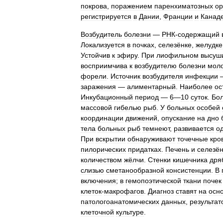
покрова
,
поражением
паренхиматозных
ор
регистрируется
в
Дании
,
Франции
и
Канад
Возбудитель
болезни
—
РНК
-
содержащий
Локализуется
в
почках
,
селезёнке
,
желудке
Устойчив
к
эфиру
.
При
лиофильном
высуш
восприимчива
к
возбудителю
болезни
мол
форели
.
Источник
возбудителя
инфекции
заражения
—
алиментарный
.
Наиболее
ос
Инкубационный
период
—
6
—
10
суток
.
Бо
массовой
гибелью
рыб
.
У
больных
особей
координации
движений
,
опускание
на
дно
тела
больных
рыб
темнеют
,
развивается
о
При
вскрытии
обнаруживают
точечные
кро
пилорических
придатках
.
Печень
и
селезё
количеством
жёлчи
.
Стенки
кишечника
дря
слизью
сметанообразной
консистенции
.
В
включения
;
в
гемопоэтической
ткани
почек
клеток
-
макрофагов
.
Диагноз
ставят
на
осн
патологоанатомических
данных
,
результат
клеточной
культуре
.