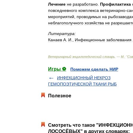
Лечение
не
разработано
.
Профилактика
повседневного
комплекса
ветеринарно
-
са
мероприятий
,
проводимых
на
рыбозавода
неблагополучного
хозяйства
не
разрешает
Литература:
Канаев
А
.
И
.,
Инфекционные
заболевания
Ветеринарный
энциклопедический
словарь
. —
М
.
:
"
Со
Игры ⚽
Поможем сделать НИР
ИНФЕКЦИОННЫЙ НЕКРОЗ
ГЕМОПОЭТИЧЕСКОЙ ТКАНИ РЫБ
Полезное
Смотреть что такое "ИНФЕКЦИ
ЛОСОСЁВЫХ" в других словарях: