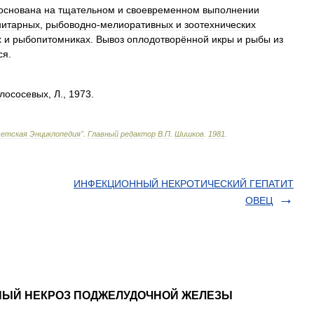
основана
на
тщательном
и
своевременном
выполнении
нитарных
,
рыбоводно
-
мелиоративных
и
зоотехнических
х
и
рыбопитомниках
.
Вывоз
оплодотворённой
икры
и
рыбы
из
ся
.
лососевых
,
Л
.,
1973
.
ветская
Энциклопедия
"
.
Главный
редактор
В
.
П
.
Шишков
.
1981
.
ИНФЕКЦИОННЫЙ НЕКРОТИЧЕСКИЙ ГЕПАТИТ
ОВЕЦ
ОННЫЙ НЕКРОЗ ПОДЖЕЛУДОЧНОЙ ЖЕЛЕЗЫ