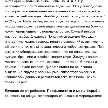
инфекции — больные рыбы. Вспышки
И. н. г. т. р.
наблюдаются при температуре воды 8—10°C) у молоди рыб
после рассасывания желточного мешка и особенно у рыб в
возрасте 5—6 месяцев. Инкубационный период у сеголетков 7
—12 суток. Рыба вялая, не реагирует на звук и прикосновение;
иногда совершает резкие плавательные движения на боку по
кругу, чередующиеся с неподвижностью. Кожный покров
темнеет, жабры бледнеют. Появляются вздутие брюшка и
иногда пучеглазие, кровоизлияния у оснований плавников и в
области глотки, отёки позади головы и жаберных крышек. При
вскрытии обнаруживают кровоизлияния на плавательном
пузыре, брюшине и в забрюшинном жире. Желудок наполнен
молочной слизью, на стенке кишок — петехии. В почках и
печени — очаги некроза. Диагноз ставят на основании
выделения вируса у больных рыб, эпизоотологических и
клинических данных и результатов вскрытия больных или
погибших рыб.
Лечение
не разработано.
Профилактика и меры борьбы
основаны на общих ветеринарно-санитарных мероприятиях.