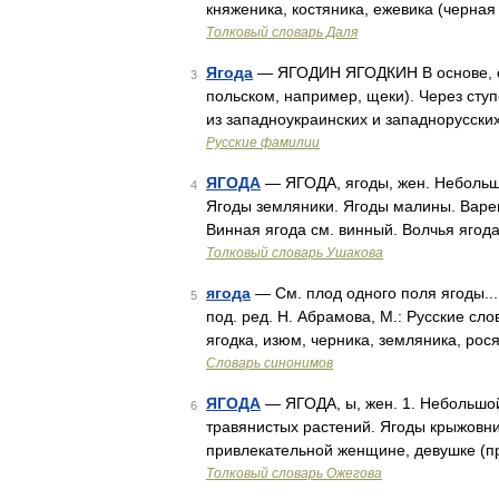
княженика, костяника, ежевика (черная
Толковый словарь Даля
Ягода
— ЯГОДИН ЯГОДКИН В основе, оче
3
польском, например, щеки). Через ст
из западноукраинских и западнорусски
Русские фамилии
ЯГОДА
— ЯГОДА, ягоды, жен. Небольшо
4
Ягоды земляники. Ягоды малины. Варен
Винная ягода см. винный. Волчья ягода
Толковый словарь Ушакова
ягода
— См. плод одного поля ягоды..
5
под. ред. Н. Абрамова, М.: Русские сло
ягодка, изюм, черника, земляника, рос
Словарь синонимов
ЯГОДА
— ЯГОДА, ы, жен. 1. Небольшой
6
травянистых растений. Ягоды крыжовник
привлекательной женщине, девушке (про
Толковый словарь Ожегова