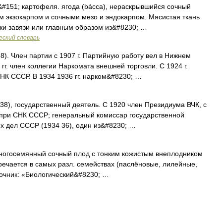
&#151; картофеля. ягода (bácca), нераскрывшийся сочный
м экзокарпом и сочными мезо и эндокарпом. Мясистая ткань
ки завязи или главным образом из&#8230; …
еский словарь
8). Член партии с 1907 г. Партийную работу вел в Нижнем
гг. член коллегии Наркомата внешней торговли. С 1924 г.
НК СССР. В 1934 1936 гг. нарком&#8230; …
38), государственный деятель. С 1920 член Президиума ВЧК, с
при СНК СССР; генеральный комиссар государственной
их дел СССР (1934 36), один из&#8230; …
многосемянный сочный плод с тонким кожистым внеплодником
ечается в самых разл. семействах (паслёновые, лилейные,
точник: «Биологический&#8230; …