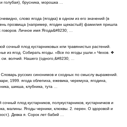
 и голубая), брусника, морошка …
видно, слово ягода (ягодка) в одном из его значений (в
упень прозвища (например, ягодин щекастый) фамилия пришла
х говоров. Личное имя Ягода&#8230; …
й сочный плод кустарниковых или травянистых растений.
ье из ягод. Собирать ягоды. «Все по ягоды ушли.» Чехов. ❖
 см. волчий. Нашего (одного,&#8230; …
. Словарь русских синонимов и сходных по смыслу выражений.
вари, 1999. ягода облепиха, ежевика, черемуха, ягодина,
яника, шикша, клубника, тута …
 сочный плод кустарников, полукустарников, кустарничков и
а, малины. Ягоды черники, клюквы. 2. перен. О здоровой и
ст.). Девка я. Сорок лет бабий …