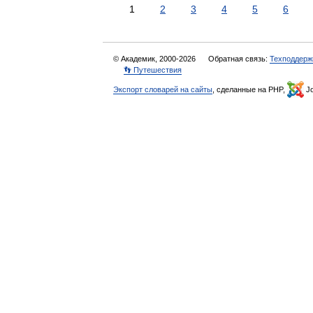
1
2
3
4
5
6
© Академик, 2000-2026
Обратная связь:
Техподдерж
👣 Путешествия
Экспорт словарей на сайты
, сделанные на PHP,
Jo