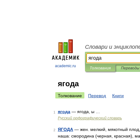
Словари и энциклоп
academic.ru
Толкования
Переводы
ягода
Толкование
Перевод
Книги
ягода
— ягода, ы …
1
Русский орфографический словарь
ЯГОДА
— жен. мелкий, мякотный плод,
2
наша: смородина (черная, красная), ма