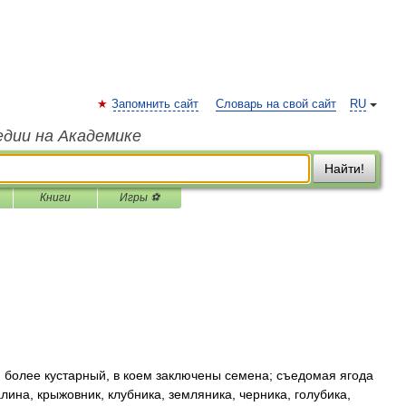
Запомнить сайт
Словарь на свой сайт
RU
едии на Академике
Найти!
Книги
Игры ⚽
 более кустарный, в коем заключены семена; съедомая ягода
лина, крыжовник, клубника, земляника, черника, голубика,