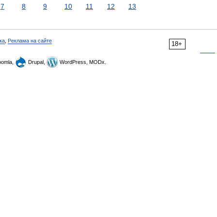
7
8
9
10
11
12
13
ка
,
Реклама на сайте
18+
omla,
Drupal,
WordPress, MODx.