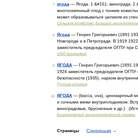
ягода
— Ягода: 1 &#151; винограда; 2 
7
многосемянный плод с тонким кожисты
может образовываться целиком из стен
Сельское хозяйство. Большой энциклопедич
Ягода
— Генрих Григорьевич (1891 193
8
Новгороде и в Петрограде. В 1919 1922 
заместитель председателя ОГПУ при С
1000 биографий
ЯГОДА
— Генрих Григорьевич (1891 19
9
1924 заместитель председателя ОГПУ 
безопасности (1935), нарком внутренн
Русская история
ЯГОДА
— (bacca, uva), ценокарпный 
10
и сочными межи внутриплодником. Встр
внноградовые, брусничные и др.). .(Ис
Биологический энциклопедический словарь
Страницы
Следующая
→