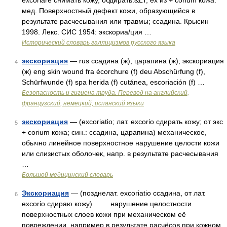
excoriare снимать кожу, обдирать.&LT; ex из + corium кожа.
мед. Поверхностный дефект кожи, образующийся в
результате расчесывания или травмы; ссадина. Крысин
1998. Лекс. СИС 1954: экскориа/ция …
Исторический словарь галлицизмов русского языка
экскориация
— rus ссадина (ж), царапина (ж); экскориация
4
(ж) eng skin wound fra écorchure (f) deu Abschürfung (f),
Schürfwunde (f) spa herida (f) cutánea, escoriación (f) …
Безопасность и гигиена труда. Перевод на английский,
французский, немецкий, испанский языки
экскориация
— (excoriatio; лат. excorio сдирать кожу; от экс
5
+ corium кожа; син.: ссадина, царапина) механическое,
обычно линейное поверхностное нарушение целости кожи
или слизистых оболочек, напр. в результате расчесывания
…
Большой медицинский словарь
Экскориация
— (позднелат. excoriatio ссадина, от лат.
6
excorio сдираю кожу) нарушение целостности
поверхностных слоев кожи при механическом её
повреждении, например в результате расчёсов при кожном