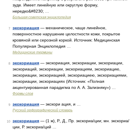
зуде. Имеет линейную или округлую форму,
нередко&#8230; …
Большая советская энциклопедия
экскориация
— механическое, чаще линейное,
7
поверхностное нарушение целостности кожи, покрытое
кровяной или серозной коркой. Источник: Медицинская
Популярная Энциклопедия …
Медицинские термины
экскориация
— экскориация, экскориации, экскориации,
8
экскориаций, экскориации, экскориациям, экскориацию,
экскориации, экскориацией, экскориациею, экскориациями,
экскориации, экскориациях (Источник: «Полная
акцентуированная парадигма по А. А. Зализняку») …
Формы слов
экскориация
— экскори ация, и …
9
Русский орфографический словарь
экскориация
— (1 ж), Р., Д., Пр. экскориа/ции; мн. экскориа/
10
ции, Р. экскориа/ций …