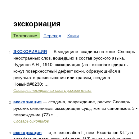
экскориация
Толкование
Перевод
Книги
ЭКСКОРИАЦИЯ
— В медицине: ссадины на коже. Словарь
1
иностранных слов, вошедших в состав русского языка.
Чудинов А.Н., 1910. экскориация (лат. excoriare сдирать
кожу) поверхностный дефект кожи, образующийся в
результате расчесывания или травмы, ссадина.
Новый&#8230; …
Словарь иностранных слов русского языка
экскориация
— ссадина, повреждение, расчес Словарь
2
русских синонимов. экскориация сущ., кол во синонимов: 3 •
повреждение (72) • …
Словарь синонимов
экскориация
— и, ж. excoriation f., нем. Excoriation &LT;лат.
3