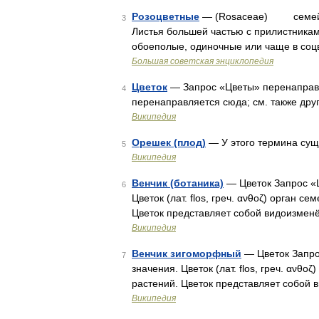
Розоцветные
— (Rosaceae) семейств
3
Листья большей частью с прилистника
обоеполые, одиночные или чаще в соц
Большая советская энциклопедия
Цветок
— Запрос «Цветы» перенаправля
4
перенаправляется сюда; см. также друг
Википедия
Орешек (плод)
— У этого термина сущ
5
Википедия
Венчик (ботаника)
— Цветок Запрос «Ц
6
Цветок (лат. flos, греч. ανθοζ) орган
Цветок представляет собой видоизмен
Википедия
Венчик зигоморфный
— Цветок Запро
7
значения. Цветок (лат. flos, греч. αν
растений. Цветок представляет собой 
Википедия