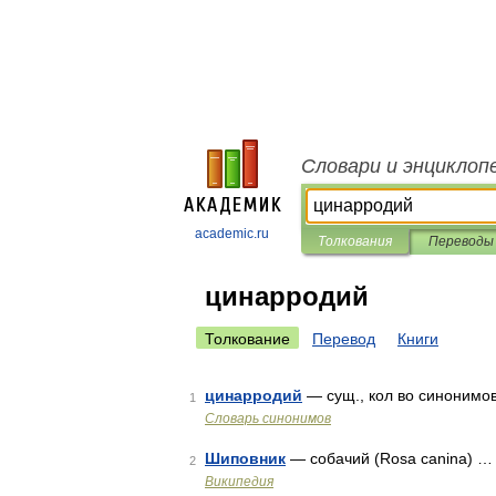
Словари и энциклоп
academic.ru
Толкования
Переводы
цинарродий
Толкование
Перевод
Книги
цинарродий
— сущ., кол во синонимов
1
Словарь синонимов
Шиповник
— собачий (Rosa canina) …
2
Википедия