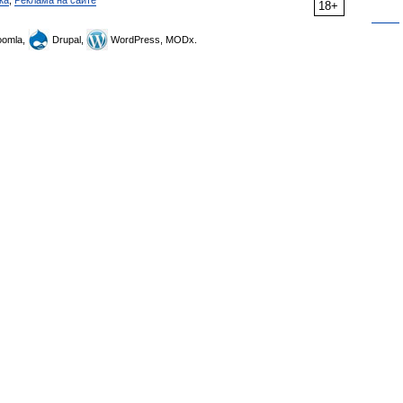
ка
,
Реклама на сайте
18+
omla,
Drupal,
WordPress, MODx.