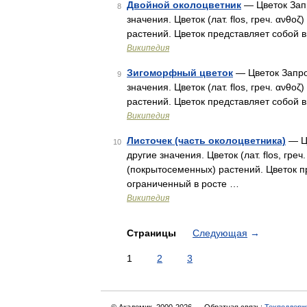
Двойной околоцветник
— Цветок Зап
8
значения. Цветок (лат. flos, греч. αν
растений. Цветок представляет собой 
Википедия
Зигоморфный цветок
— Цветок Запро
9
значения. Цветок (лат. flos, греч. αν
растений. Цветок представляет собой 
Википедия
Листочек (часть околоцветника)
— Цв
10
другие значения. Цветок (лат. flos, гр
(покрытосеменных) растений. Цветок 
ограниченный в росте …
Википедия
Страницы
Следующая
→
1
2
3