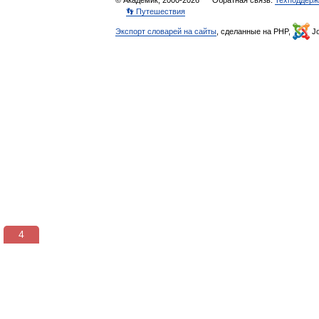
© Академик, 2000-2026
Обратная связь:
Техподдерж
👣 Путешествия
Экспорт словарей на сайты
, сделанные на PHP,
Jo
3