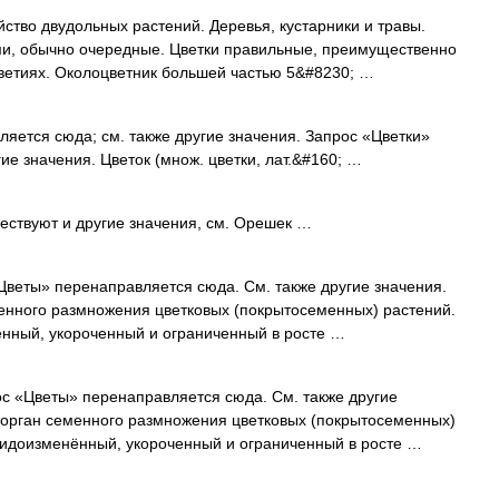
о двудольных растений. Деревья, кустарники и травы.
ми, обычно очередные. Цветки правильные, преимущественно
ветиях. Околоцветник большей частью 5&#8230; …
ется сюда; см. также другие значения. Запрос «Цветки»
ие значения. Цветок (множ. цветки, лат.&#160; …
ествуют и другие значения, см. Орешек …
веты» перенаправляется сюда. Cм. также другие значения.
 семенного размножения цветковых (покрытосеменных) растений.
ённый, укороченный и ограниченный в росте …
с «Цветы» перенаправляется сюда. Cм. также другие
θοζ) орган семенного размножения цветковых (покрытосеменных)
видоизменённый, укороченный и ограниченный в росте …