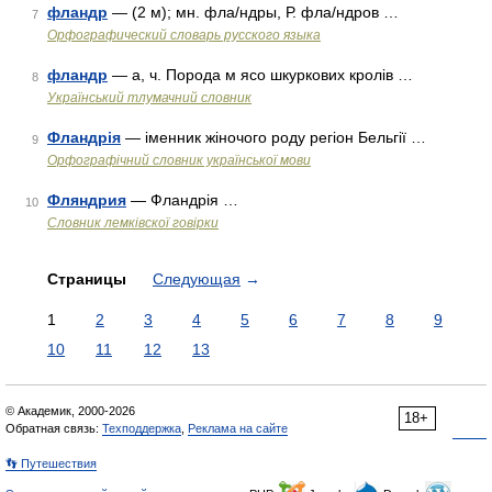
фландр
— (2 м); мн. фла/ндры, Р. фла/ндров …
7
Орфографический словарь русского языка
фландр
— а, ч. Порода м ясо шкуркових кролів …
8
Український тлумачний словник
Фландрія
— іменник жіночого роду регіон Бельгії …
9
Орфографічний словник української мови
Фляндрия
— Фландрія …
10
Словник лемківскої говірки
Страницы
Следующая
→
1
2
3
4
5
6
7
8
9
10
11
12
13
© Академик, 2000-2026
18+
Обратная связь:
Техподдержка
,
Реклама на сайте
👣 Путешествия