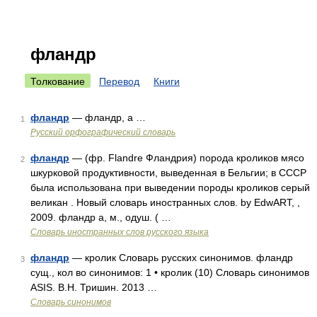
фландр
Толкование
Перевод
Книги
фландр
— фландр, а …
1
Русский орфографический словарь
фландр
— (фр. Flandre Фландрия) порода кроликов мясо
2
шкурковой продуктивности, выведенная в Бельгии; в СССР
была использована при выведении породы кроликов серый
великан . Новый словарь иностранных слов. by EdwART, ,
2009. фландр а, м., одуш. ( …
Словарь иностранных слов русского языка
фландр
— кролик Словарь русских синонимов. фландр
3
сущ., кол во синонимов: 1 • кролик (10) Словарь синонимов
ASIS. В.Н. Тришин. 2013 …
Словарь синонимов