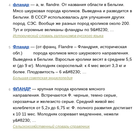
фландр
— а, м. flandre. От названия области в Бельгии.
4
Мясо шкурковая порода кроликов. Выведена и разводится в
Бельгии. В СССР использовалась для улучшения других
пород. СЭС. Вообще же разных пород кроликов около 200.
Тут и огромные великаны фландры по 9&#8230; …
Исторический словарь галлицизмов русского языка
Фландр
— (от франц. Flandre – Фландрия, историческая
5
обл.) порода кроликов мясо шкуркового направления.
Выведена в Бельгии. Взрослые кролики весят в среднем 5,5
кг (до 9 кг). Молодняк скороспелый: к 4 мес весит 3,3 кг и
более. Плодовитость – 6 и&#8230; …
Большая советская энциклопедия
ФЛАНДР
— крупная порода кроликов мясного
6
направления. Встречаются Ф. черные, темно серые,
серозаячьи и железисто серые. Средний живой вес
колеблется от 5,2э до 6,75 кг. Ф. полного развития достигает
к 10 11 мес. Молодняк созревает медленнее, нежели
у&#8230; …
Сельскохозяйственный словарь-справочник