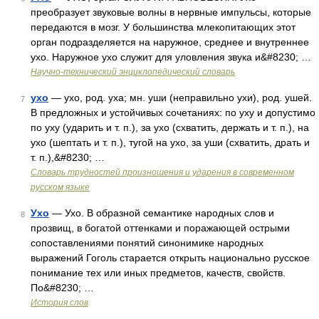
преобразует звуковые волны в нервные импульсы, которые
передаются в мозг. У большинства млекопитающих этот
орган подразделяется на наружное, среднее и внутреннее
ухо. Наружное ухо служит для уловления звука и&#8230; …
Научно-технический энциклопедический словарь
ухо
— ухо, род. уха; мн. уши (неправильно ухи), род. ушей.
7
В предложных и устойчивых сочетаниях: по уху и допустимо
по уху (ударить и т. п.), за ухо (схватить, держать и т. п.), на
ухо (шептать и т. п.), тугой на ухо, за уши (схватить, драть и
т. п.),&#8230; …
Словарь трудностей произношения и ударения в современном
русском языке
Ухо
— Ухо. В образной семантике народных слов и
8
прозвищ, в богатой оттенками и поражающей острыми
сопоставлениями понятий синонимике народных
выражений Гоголь старается открыть национально русское
понимание тех или иных предметов, качеств, свойств.
По&#8230; …
История слов