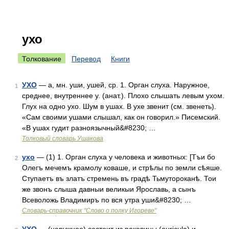
ухо
Толкование
Перевод
Книги
УХО
— а, мн. уши, ушей, ср. 1. Орган слуха. Наружное,
1
среднее, внутреннее у. (анат.). Плохо слышать левым ухом.
Глух на одно ухо. Шум в ушах. В ухе звенит (см. звенеть).
«Сам своими ушами слышал, как он говорил.» Писемский.
«В ушах гудит разноязычный&#8230; …
Толковый словарь Ушакова
ухо
— (1) 1. Орган слуха у человека и животных: [Тъи бо
2
Олегъ мечемъ крамолу коваше, и стрѣлы по земли сѣяше.
Ступаетъ въ златъ стремень въ градѣ Тьмутороканѣ. Тои
же звонъ слыша давныи великыи Ярославь, а сынъ
Всеволожь Владимиръ по вся утра уши&#8230; …
Словарь-справочник "Слово о полку Игореве"