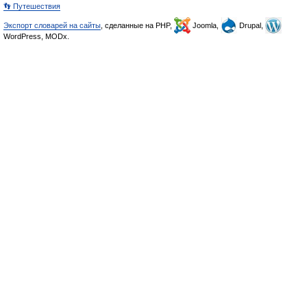
👣 Путешествия
Экспорт словарей на сайты
, сделанные на PHP,
Joomla,
Drupal,
WordPress, MODx.