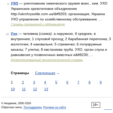
УХО
— уничтожение химического оружия воен., хим. УХО
9
Украинское хризотиловое объединение
http://ukrchrysotile.com.ua/&#8203; организация, Украина
УХО управление по хозяйственному обслуживанию …
Словарь сокращений и аббревиатур
Ухо
— человека (схема): а наружное, б среднее, в
10
внутреннее; 1 слуховой проход; 2 барабанная перепонка; 3
молоточек; 4 наковальня; 5 стремечко; 6 полукружные
каналы; 7 улитка; 8 евстахиева труба. УХО, орган слуха и
равновесия у позвоночных животных и&#8230; …
Иллюстрированный энциклопедический словарь
Страницы
Следующая
→
1
2
3
4
5
6
7
8
9
10
11
12
13
© Академик, 2000-2026
18+
Обратная связь:
Техподдержка
,
Реклама на сайте