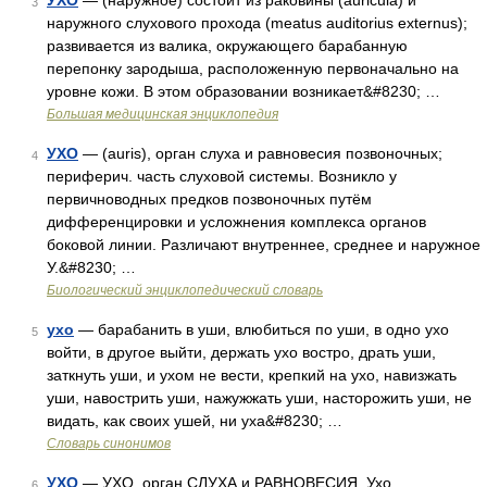
УХО
— (наружное) состоит из раковины (auricula) и
3
наружного слухового прохода (meatus auditorius externus);
развивается из валика, окружающего барабанную
перепонку зародыша, расположенную первоначально на
уровне кожи. В этом образовании возникает&#8230; …
Большая медицинская энциклопедия
УХО
— (auris), орган слуха и равновесия позвоночных;
4
периферич. часть слуховой системы. Возникло у
первичноводных предков позвоночных путём
дифференцировки и усложнения комплекса органов
боковой линии. Различают внутреннее, среднее и наружное
У.&#8230; …
Биологический энциклопедический словарь
ухо
— барабанить в уши, влюбиться по уши, в одно ухо
5
войти, в другое выйти, держать ухо востро, драть уши,
заткнуть уши, и ухом не вести, крепкий на ухо, навизжать
уши, навострить уши, нажужжать уши, насторожить уши, не
видать, как своих ушей, ни уха&#8230; …
Словарь синонимов
УХО
— УХО, орган СЛУХА и РАВНОВЕСИЯ. Ухо
6