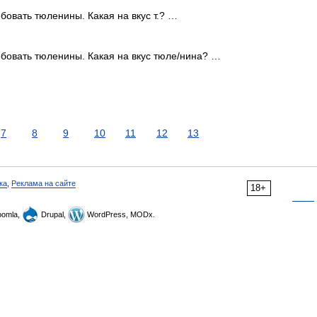
овать тюленины. Какая на вкус т.? …
бовать тюленины. Какая на вкус тюле/нина? …
7
8
9
10
11
12
13
ка
,
Реклама на сайте
18+
omla,
Drupal,
WordPress, MODx.