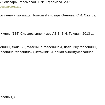
вый словарь Ефремовой. Т. Ф. Ефремова. 2000 …
зыка Ефремовой
 тюленя как пища. Толковый словарь Ожегова. С.И. Ожегов,
 • мясо (135) Словарь синонимов ASIS. В.Н. Тришин. 2013 …
енины, тюленин, тюленине, тюленинам, тюленину, тюленины,
юленине, тюленинах (Источник: «Полная акцентуированная
тюлень 1)) …