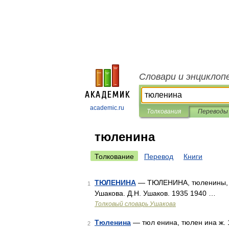
Словари и энциклоп
academic.ru
Толкования
Переводы
тюленина
Толкование
Перевод
Книги
ТЮЛЕНИНА
— ТЮЛЕНИНА, тюленины, мн
1
Ушакова. Д.Н. Ушаков. 1935 1940 …
Толковый словарь Ушакова
Тюленина
— тюл енина, тюлен ина ж. 1
2