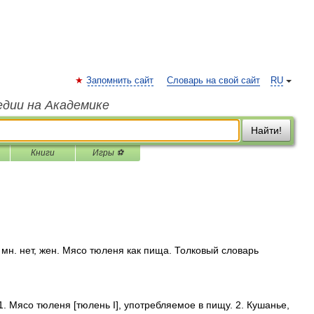
Запомнить сайт
Словарь на свой сайт
RU
едии на Академике
Найти!
Книги
Игры ⚽
. нет, жен. Мясо тюленя как пища. Толковый словарь
. Мясо тюленя [тюлень I], употребляемое в пищу. 2. Кушанье,