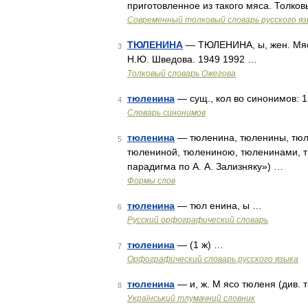
приготовленное из такого мяса. Толко
Современный толковый словарь русского я
ТЮЛЕНИНА
— ТЮЛЕНИНА, ы, жен. Мясо
3
Н.Ю. Шведова. 1949 1992 …
Толковый словарь Ожегова
тюленина
— сущ., кол во синонимов: 1
4
Словарь синонимов
тюленина
— тюленина, тюленины, тюл
5
тюлениной, тюлениною, тюленинами, т
парадигма по А. А. Зализняку») …
Формы слов
тюленина
— тюл енина, ы …
6
Русский орфографический словарь
тюленина
— (1 ж) …
7
Орфографический словарь русского языка
тюленина
— и, ж. М ясо тюленя (див. 
8
Український тлумачний словник