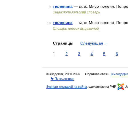
тюленина
— ы; ж. Мясо тюленя. Попроб
9
Энциклопедический словарь
тюленина
— ы; ж. Мясо тюленя. Попро
10
Словарь многих выражений
Страницы
Следующая
→
1
2
3
4
5
6
© Академик, 2000-2026
Обратная связь:
Техподдерж
👣 Путешествия
Экспорт словарей на сайты
, сделанные на PHP,
Jo