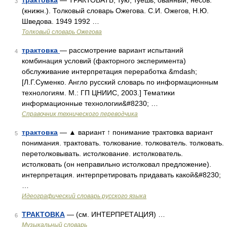
трактовка
— ТРАКТОВАТЬ, тую, туешь; ованный; несов.
3
(книжн.). Толковый словарь Ожегова. С.И. Ожегов, Н.Ю.
Шведова. 1949 1992 …
Толковый словарь Ожегова
трактовка
— рассмотрение вариант испытаний
4
комбинация условий (факторного эксперимента)
обслуживание интерпретация переработка &mdash;
[Л.Г.Суменко. Англо русский словарь по информационным
технологиям. М.: ГП ЦНИИС, 2003.] Тематики
информационные технологии&#8230; …
Справочник технического переводчика
трактовка
— ▲ вариант ↑ понимание трактовка вариант
5
понимания. трактовать. толкование. толкователь. толковать.
перетолковывать. истолкование. истолкователь.
истолковать (он неправильно истолковал предложение).
интерпретация. интерпретировать придавать какой&#8230;
…
Идеографический словарь русского языка
ТРАКТОВКА
— (см. ИНТЕРПРЕТАЦИЯ) …
6
Музыкальный словарь