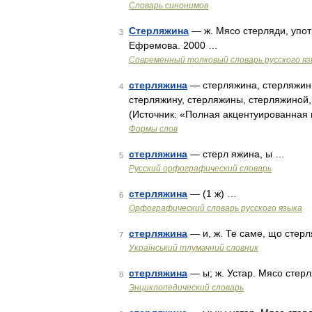
Словарь синонимов
Стерляжина
— ж. Мясо стерляди, упот
3
Ефремова. 2000 …
Современный толковый словарь русского я
стерляжина
— стерляжина, стерляжины
4
стерляжину, стерляжины, стерляжиной
(Источник: «Полная акцентуированная 
Формы слов
стерляжина
— стерл яжина, ы …
5
Русский орфографический словарь
стерляжина
— (1 ж) …
6
Орфографический словарь русского языка
стерляжина
— и, ж. Те саме, що стерл
7
Український тлумачний словник
стерляжина
— ы; ж. Устар. Мясо стер
8
Энциклопедический словарь