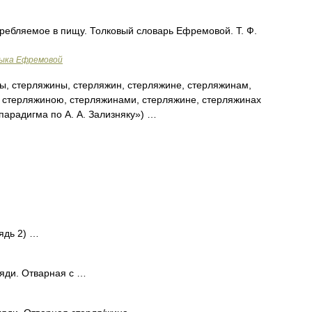
ребляемое в пищу. Толковый словарь Ефремовой. Т. Ф.
зыка Ефремовой
, стерляжины, стерляжин, стерляжине, стерляжинам,
, стерляжиною, стерляжинами, стерляжине, стерляжинах
парадигма по А. А. Зализняку») …
ядь 2) …
ляди. Отварная с …