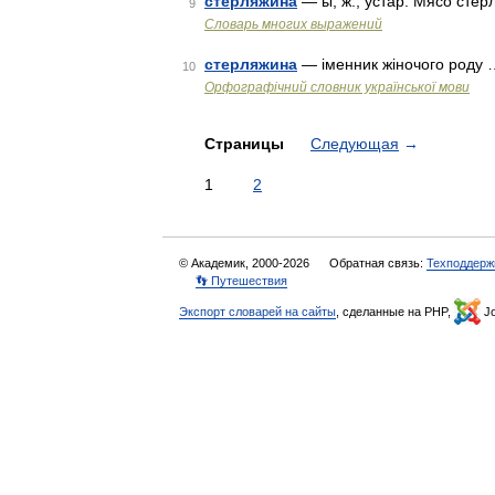
стерляжина
— ы; ж.; устар. Мясо сте
9
Словарь многих выражений
стерляжина
— іменник жіночого роду 
10
Орфографічний словник української мови
Страницы
Следующая
→
1
2
© Академик, 2000-2026
Обратная связь:
Техподдерж
👣 Путешествия
Экспорт словарей на сайты
, сделанные на PHP,
Jo