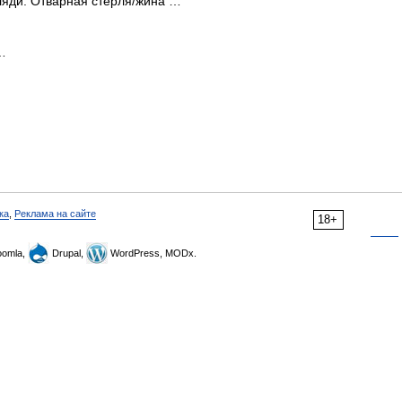
рляди. Отварная стерля/жина …
…
ка
,
Реклама на сайте
18+
omla,
Drupal,
WordPress, MODx.