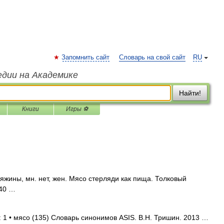
Запомнить сайт
Словарь на свой сайт
RU
едии на Академике
Найти!
Книги
Игры ⚽
ины, мн. нет, жен. Мясо стерляди как пища. Толковый
940 …
 1 • мясо (135) Словарь синонимов ASIS. В.Н. Тришин. 2013 …