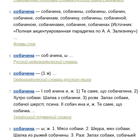
Современный толковый словарь русского языка Ефремовой
собачина
— собачина, собачины, собачины, собачин,
4
собачине, собачинам, собачину, собачины, собачиной,
собачиною, собачинами, собачине, собачинах (Источник:
«Полная акцентуированная парадигма по А. А. Зализняку»)
…
Формы слов
собачина
— соб ачина, ы …
5
Русский орфографический словарь
собачина
— (1 ж) …
6
Орфографический словарь русского языка
собачина
— I соб ачина и, ж. 1) Те саме, що собачатина. 2)
7
Хутро собаки. Шапка з собачини. 3) розм. Запах собаки,
собачої шерсті; псина. II собач ина и, ж. Те саме, що
собачка …
Український тлумачний словник
собачина
— ы; ж. 1. Мясо собаки. 2. Шкура, мех собаки.
8
Шапка из рыжей собачины. 3. Разг. Запах собаки, собачьей