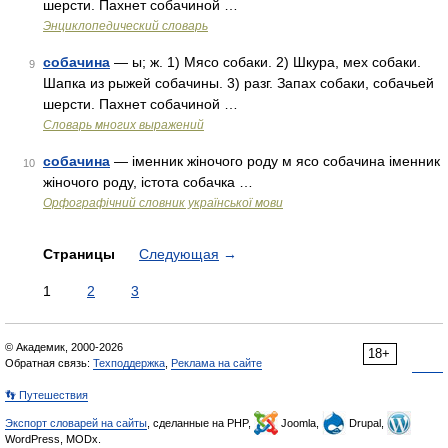
шерсти. Пахнет собачиной …
Энциклопедический словарь
собачина
— ы; ж. 1) Мясо собаки. 2) Шкура, мех собаки.
9
Шапка из рыжей собачины. 3) разг. Запах собаки, собачьей
шерсти. Пахнет собачиной …
Словарь многих выражений
собачина
— іменник жіночого роду м ясо собачина іменник
10
жіночого роду, істота собачка …
Орфографічний словник української мови
Страницы
Следующая
→
1
2
3
© Академик, 2000-2026
18+
Обратная связь:
Техподдержка
,
Реклама на сайте
👣 Путешествия
Экспорт словарей на сайты
, сделанные на PHP,
Joomla,
Drupal,
WordPress, MODx.