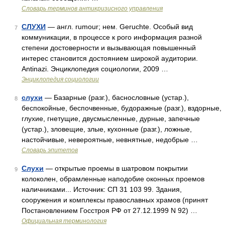
Словарь терминов антикризисного управления
СЛУХИ
— англ. rumour; нем. Geruchte. Особый вид
7
коммуникации, в процессе к рого информация разной
степени достоверности и вызывающая повышенный
интерес становится достоянием широкой аудитории.
Antinazi. Энциклопедия социологии, 2009 …
Энциклопедия социологии
слухи
— Базарные (разг.), баснословные (устар.),
8
беспокойные, беспочвенные, будоражные (разг.), вздорные,
глухие, гнетущие, двусмысленные, дурные, запечные
(устар.), зловещие, злые, кухонные (разг.), ложные,
настойчивые, невероятные, невнятные, недобрые …
Словарь эпитетов
Слухи
— открытые проемы в шатровом покрытии
9
колоколен, обрамленные наподобие оконных проемов
наличниками... Источник: СП 31 103 99. Здания,
сооружения и комплексы православных храмов (принят
Постановлением Госстроя РФ от 27.12.1999 N 92) …
Официальная терминология