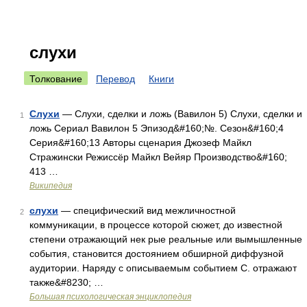
слухи
Толкование
Перевод
Книги
Слухи
— Слухи, сделки и ложь (Вавилон 5) Слухи, сделки и
1
ложь Сериал Вавилон 5 Эпизод&#160;№. Сезон&#160;4
Серия&#160;13 Авторы сценария Джозеф Майкл
Стражински Режиссёр Майкл Вейяр Производство&#160;
413 …
Википедия
слухи
— специфический вид межличностной
2
коммуникации, в процессе которой сюжет, до известной
степени отражающий нек рые реальные или вымышленные
события, становится достоянием обширной диффузной
аудитории. Наряду с описываемым событием С. отражают
также&#8230; …
Большая психологическая энциклопедия