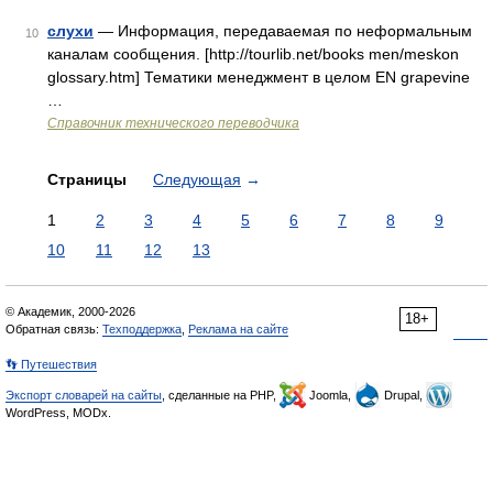
слухи
— Информация, передаваемая по неформальным
10
каналам сообщения. [http://tourlib.net/books men/meskon
glossary.htm] Тематики менеджмент в целом EN grapevine
…
Справочник технического переводчика
Страницы
Следующая
→
1
2
3
4
5
6
7
8
9
10
11
12
13
© Академик, 2000-2026
18+
Обратная связь:
Техподдержка
,
Реклама на сайте
👣 Путешествия
Экспорт словарей на сайты
, сделанные на PHP,
Joomla,
Drupal,
WordPress, MODx.