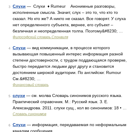
Слухи
— Слухи ♦ Rumeur Анонимные разговоры,
3
исполненные смысла. Значит, слух – это то, что кто то
сказал. Но кто же? А никто не сказал. Все говорят. У слуха
нет определенного субъекта, вернее, его субъект –
безличная и неопределенная толпа. Поэтому&#8230; …
Философский словарь Спонвиля
Слухи
— вид коммуникации, в процессе которого
4
вызывающая повышенный интерес информация разной
степени достоверности, с трудом поддающаяся проверке,
быстро передается людьми друг другу и становится
достоянием широкой аудитории. По английски: Rumour
См.&#8230; …
Финансовый словарь
слухи
— см. молва Словарь синонимов русского языка.
5
Практический справочник. М.: Русский язык. З. Е.
Александрова. 2011. слухи сущ., кол во синонимов: 18 • …
Словарь синонимов
Слухи
— информация, передаваемая по неформальным
6
каналам сообщения …