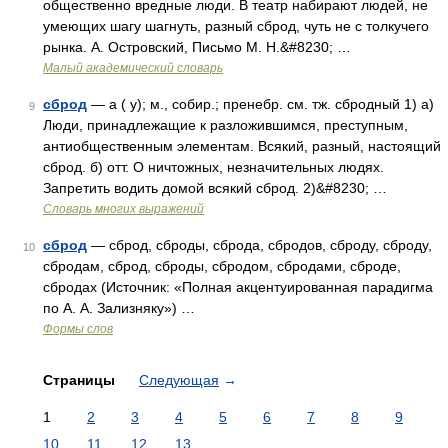
общественно вредные люди. В театр набирают людей, не
умеющих шагу шагнуть, разный сброд, чуть не с толкучего
рынка. А. Островский, Письмо М. Н.&#8230; …
Малый академический словарь
сброд
— а ( у); м., собир.; пренебр. см. тж. сбродный 1) а)
9
Люди, принадлежащие к разложившимся, преступным,
антиобщественным элементам. Всякий, разный, настоящий
сброд. б) отт. О ничтожных, незначительных людях.
Запретить водить домой всякий сброд. 2)&#8230; …
Словарь многих выражений
сброд
— сброд, сброды, сброда, сбродов, сброду, сброду,
10
сбродам, сброд, сброды, сбродом, сбродами, сброде,
сбродах (Источник: «Полная акцентуированная парадигма
по А. А. Зализняку») …
Формы слов
Страницы
Следующая
→
1
2
3
4
5
6
7
8
9
10
11
12
13