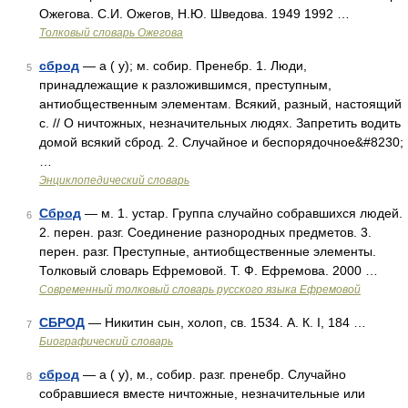
Ожегова. С.И. Ожегов, Н.Ю. Шведова. 1949 1992 …
Толковый словарь Ожегова
сброд
— а ( у); м. собир. Пренебр. 1. Люди,
5
принадлежащие к разложившимся, преступным,
антиобщественным элементам. Всякий, разный, настоящий
с. // О ничтожных, незначительных людях. Запретить водить
домой всякий сброд. 2. Случайное и беспорядочное&#8230;
…
Энциклопедический словарь
Сброд
— м. 1. устар. Группа случайно собравшихся людей.
6
2. перен. разг. Соединение разнородных предметов. 3.
перен. разг. Преступные, антиобщественные элементы.
Толковый словарь Ефремовой. Т. Ф. Ефремова. 2000 …
Современный толковый словарь русского языка Ефремовой
СБРОД
— Никитин сын, холоп, св. 1534. А. К. I, 184 …
7
Биографический словарь
сброд
— а ( у), м., собир. разг. пренебр. Случайно
8
собравшиеся вместе ничтожные, незначительные или