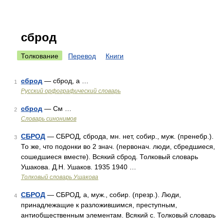
сброд
Толкование
Перевод
Книги
сброд
— сброд, а …
1
Русский орфографический словарь
сброд
— См …
2
Словарь синонимов
СБРОД
— СБРОД, сброда, мн. нет, собир., муж. (пренебр.).
3
То же, что подонки во 2 знач. (первонач. люди, сбредшиеся,
сошедшиеся вместе). Всякий сброд. Толковый словарь
Ушакова. Д.Н. Ушаков. 1935 1940 …
Толковый словарь Ушакова
СБРОД
— СБРОД, а, муж., собир. (презр.). Люди,
4
принадлежащие к разложившимся, преступным,
антиобщественным элементам. Всякий с. Толковый словарь