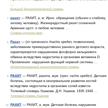
…
Большой Энциклопедический словарь
рахит
— РАХИТ, а, м. Ирон. обращение (обычно к слабому,
7
хилому человеку). Жизнерадостный рахит солнечной
Армении шутл. о любом человеке …
Словарь русского арго
Рахит
— (от греческого rhachis хребет, позвоночник),
8
заболевание преимущественно раннего детского возраста,
характеризуется нарушением фосфорно кальциевого
обмена вследствие недостатка в организме витамина D.
Проявления: нарушения функций нервной системы …
Иллюстрированный энциклопедический словарь
РАХИТ
— РАХИТ, рахита, муж. (греч. rachis хребет). Детская
9
болезнь, состоящая в ненормальном развитии костей
вследствие недостатка в организме солей извести.
Толковый словарь Ушакова. Д.Н. Ушаков. 1935 1940 …
Толковый словарь Ушакова
РАХИТ
— РАХИТ, а, муж. Детская болезнь нарушение
10