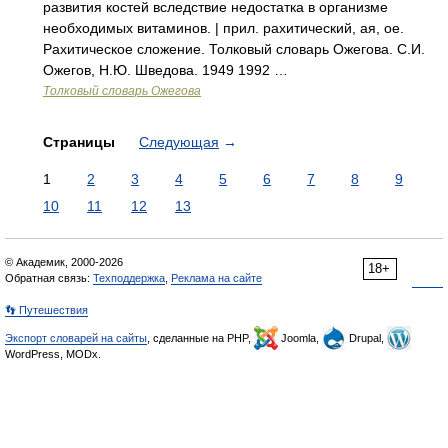
развития костей вследствие недостатка в организме
необходимых витаминов. | прил. рахитический, ая, ое.
Рахитическое сложение. Толковый словарь Ожегова. С.И.
Ожегов, Н.Ю. Шведова. 1949 1992 …
Толковый словарь Ожегова
Страницы
Следующая
→
1
2
3
4
5
6
7
8
9
10
11
12
13
© Академик, 2000-2026
18+
Обратная связь:
Техподдержка
,
Реклама на сайте
👣 Путешествия
Экспорт словарей на сайты
, сделанные на PHP,
Joomla,
Drupal,
WordPress, MODx.