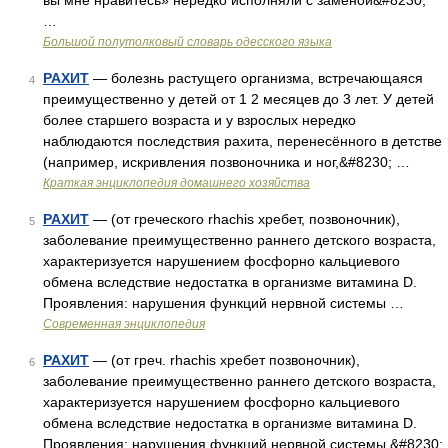
вы мне нравитесь» нередко исполняли с заменой&#8230;
…
Большой полутолковый словарь одесского языка
РАХИТ
— болезнь растущего организма, встречающаяся
4
преимущественно у детей от 1 2 месяцев до 3 лет. У детей
более старшего возраста и у взрослых нередко
наблюдаются последствия рахита, перенесённого в детстве
(например, искривления позвоночника и ног,&#8230; …
Краткая энциклопедия домашнего хозяйства
РАХИТ
— (от греческого rhachis хребет, позвоночник),
5
заболевание преимущественно раннего детского возраста,
характеризуется нарушением фосфорно кальциевого
обмена вследствие недостатка в организме витамина D.
Проявления: нарушения функций нервной системы …
Современная энциклопедия
РАХИТ
— (от греч. rhachis хребет позвоночник),
6
заболевание преимущественно раннего детского возраста,
характеризуется нарушением фосфорно кальциевого
обмена вследствие недостатка в организме витамина D.
Проявления: нарушения функций нервной системы,&#8230;