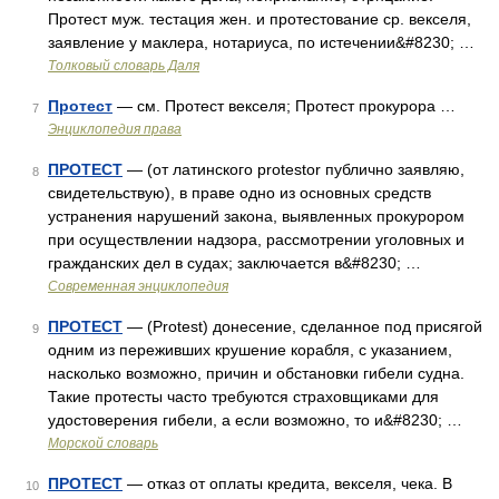
Протест муж. тестация жен. и протестование ср. векселя,
заявление у маклера, нотариуса, по истечении&#8230; …
Толковый словарь Даля
Протест
— см. Протест векселя; Протест прокурора …
7
Энциклопедия права
ПРОТЕСТ
— (от латинского protestor публично заявляю,
8
свидетельствую), в праве одно из основных средств
устранения нарушений закона, выявленных прокурором
при осуществлении надзора, рассмотрении уголовных и
гражданских дел в судах; заключается в&#8230; …
Современная энциклопедия
ПРОТЕСТ
— (Protest) донесение, сделанное под присягой
9
одним из переживших крушение корабля, с указанием,
насколько возможно, причин и обстановки гибели судна.
Такие протесты часто требуются страховщиками для
удостоверения гибели, а если возможно, то и&#8230; …
Морской словарь
ПРОТЕСТ
— отказ от оплаты кредита, векселя, чека. В
10