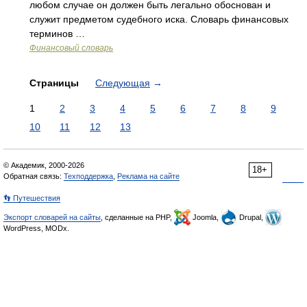
любом случае он должен быть легально обоснован и
служит предметом судебного иска. Словарь финансовых
терминов …
Финансовый словарь
Страницы
Следующая
→
1
2
3
4
5
6
7
8
9
10
11
12
13
© Академик, 2000-2026
18+
Обратная связь:
Техподдержка
,
Реклама на сайте
👣 Путешествия
Экспорт словарей на сайты
, сделанные на PHP,
Joomla,
Drupal,
WordPress, MODx.