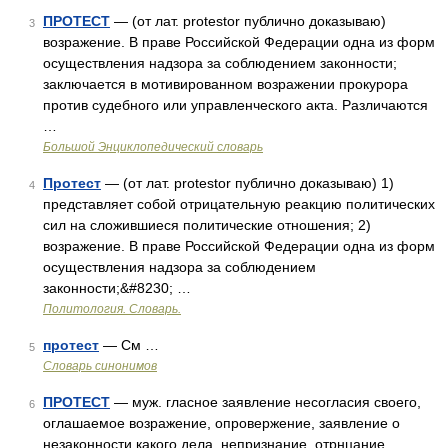
ПРОТЕСТ
— (от лат. protestor публично доказываю)
3
возражение. В праве Российской Федерации одна из форм
осуществления надзора за соблюдением законности;
заключается в мотивированном возражении прокурора
против судебного или управленческого акта. Различаются
…
Большой Энциклопедический словарь
Протест
— (от лат. protestor публично доказываю) 1)
4
представляет собой отрицательную реакцию политических
сил на сложившиеся политические отношения; 2)
возражение. В праве Российской Федерации одна из форм
осуществления надзора за соблюдением
законности;&#8230; …
Политология. Словарь.
протест
— См …
5
Словарь синонимов
ПРОТЕСТ
— муж. гласное заявление несогласия своего,
6
оглашаемое возражение, опровержение, заявление о
незаконности какого дела, непризнание, отрнцание.