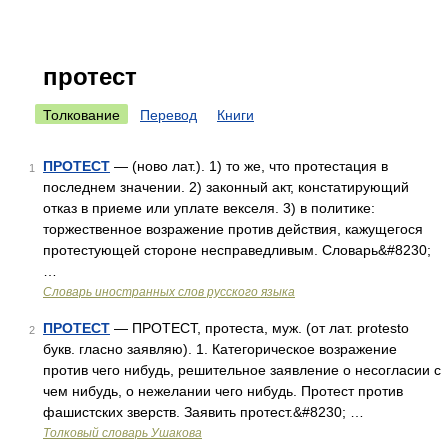
протест
Толкование
Перевод
Книги
ПРОТЕСТ
— (ново лат.). 1) то же, что протестация в
1
последнем значении. 2) законный акт, констатирующий
отказ в приеме или уплате векселя. 3) в политике:
торжественное возражение против действия, кажущегося
протестующей стороне несправедливым. Словарь&#8230;
…
Словарь иностранных слов русского языка
ПРОТЕСТ
— ПРОТЕСТ, протеста, муж. (от лат. protesto
2
букв. гласно заявляю). 1. Категорическое возражение
против чего нибудь, решительное заявление о несогласии с
чем нибудь, о нежелании чего нибудь. Протест против
фашистских зверств. Заявить протест.&#8230; …
Толковый словарь Ушакова