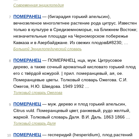
Современная энциклопедия
ПОМЕРАНЕЦ
— (бигарадия горький апельсин),
7
вечнозеленое многолетнее растение рода цитрус. Известен
только в культуре в Средиземноморье, на Ближнем Востоке;
незначительные площади на Черноморском побережье
Кавказа и в Азербайджане. Из свежих плодов&#8230; …
Большой Энциклопедический словарь
ПОМЕРАНЕЦ
— ПОМЕРАНЕЦ, нца, муж. Цитрусовое
8
дерево, а также сочный ароматный кисловато горький плод
его с твёрдой кожурой. | прил. померанцевый, ая, ое.
Померанцевые цветы. Толковый словарь Ожегова. С.И.
Ожегов, Н.Ю. Шведова. 1949 1992 …
Толковый словарь Ожегова
ПОМЕРАНЕЦ
— муж. дерево и плод горький апельсин,
9
Citrus vuld. Померанцевый цвет, ранжевый, рудо желтый,
жаркой. Толковый словарь Даля. В.И. Даль. 1863 1866 …
Толковый словарь Даля
ПОМЕРАНЕЦ
— гесперидий (hesperidium), плод растений
10