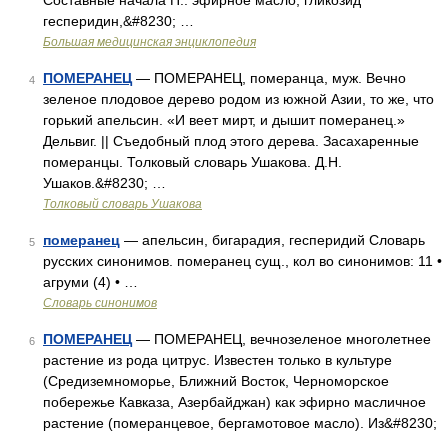
Составные начала П.: эфирное масло, гликозид
гесперидин,&#8230; …
Большая медицинская энциклопедия
ПОМЕРАНЕЦ
— ПОМЕРАНЕЦ, померанца, муж. Вечно
4
зеленое плодовое дерево родом из южной Азии, то же, что
горький апельсин. «И веет мирт, и дышит померанец.»
Дельвиг. || Съедобный плод этого дерева. Засахаренные
померанцы. Толковый словарь Ушакова. Д.Н.
Ушаков.&#8230; …
Толковый словарь Ушакова
померанец
— апельсин, бигарадия, гесперидий Словарь
5
русских синонимов. померанец сущ., кол во синонимов: 11 •
агруми (4) • …
Словарь синонимов
ПОМЕРАНЕЦ
— ПОМЕРАНЕЦ, вечнозеленое многолетнее
6
растение из рода цитрус. Известен только в культуре
(Средиземноморье, Ближний Восток, Черноморское
побережье Кавказа, Азербайджан) как эфирно масличное
растение (померанцевое, бергамотовое масло). Из&#8230;
…