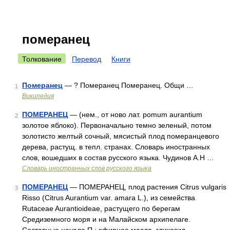
померанец
Толкование
Перевод
Книги
Померанец
— ? Померанец Померанец. Общи …
1
Википедия
ПОМЕРАНЕЦ
— (нем., от ново лат. pomum aurantium
2
золотое яблоко). Первоначально темно зеленый, потом
золотисто желтый сочный, мясистый плод померанцевого
дерева, растущ. в тепл. странах. Словарь иностранных
слов, вошедших в состав русского языка. Чудинов А.Н …
Словарь иностранных слов русского языка
ПОМЕРАНЕЦ
— ПОМЕРАНЕЦ, плод растения Citrus vulgaris
3
Risso (Citrus Aurantium var. amara L.), из семейства
Rutaceae Aurantioideae, растущего по берегам
Средиземного моря и на Малайском архипелаге.