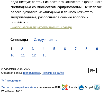
рода цитрус; состоит из плотного кожистого окрашенного
внеплодника со множеством эфирномасличных желёзок,
белого губчатого межплодника и тонкого кожистого
внутриплодника, разросшиеся сочные волоски к
рого&#8230; …
Биологический энциклопедический словарь
Страницы
Следующая
→
1
2
3
4
5
6
7
8
9
10
11
12
13
© Академик, 2000-2026
18+
Обратная связь:
Техподдержка
,
Реклама на сайте
👣 Путешествия
Экспорт словарей на сайты
, сделанные на PHP,
Joomla,
Drupal,
WordPress, MODx.