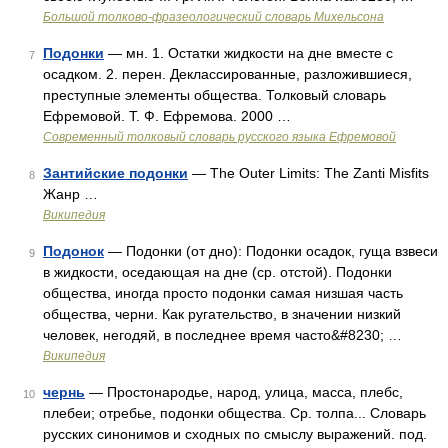
Большой толково-фразеологический словарь Михельсона
Подонки
— мн. 1. Остатки жидкости на дне вместе с
7
осадком. 2. перен. Деклассированные, разложившиеся,
преступные элементы общества. Толковый словарь
Ефремовой. Т. Ф. Ефремова. 2000 …
Современный толковый словарь русского языка Ефремовой
Зантийские подонки
— The Outer Limits: The Zanti Misfits
8
Жанр …
Википедия
Подонок
— Подонки (от дно): Подонки осадок, гуща взвеси
9
в жидкости, оседающая на дне (ср. отстой). Подонки
общества, иногда просто подонки самая низшая часть
общества, черни. Как ругательство, в значении низкий
человек, негодяй, в последнее время часто&#8230; …
Википедия
чернь
— Простонародье, народ, улица, масса, плебс,
10
плебеи; отребье, подонки общества. Ср. толпа... Словарь
русских синонимов и сходных по смыслу выражений. под.