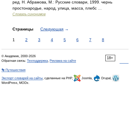
ред. Н. Абрамова, М.: Русские словари, 1999. чернь
простонародье, народ, улица, масса, плебс …
Словарь синонимов
Страницы
Следующая
→
1
2
3
4
5
6
7
8
© Академик, 2000-2026
18+
Обратная связь:
Техподдержка
,
Реклама на сайте
👣 Путешествия
Экспорт словарей на сайты
, сделанные на PHP,
Joomla,
Drupal,
WordPress, MODx.