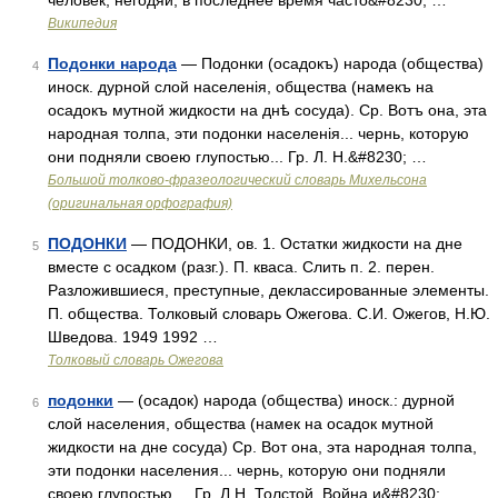
человек, негодяй, в последнее время часто&#8230; …
Википедия
Подонки народа
— Подонки (осадокъ) народа (общества)
4
иноск. дурной слой населенія, общества (намекъ на
осадокъ мутной жидкости на днѣ сосуда). Ср. Вотъ она, эта
народная толпа, эти подонки населенія... чернь, которую
они подняли своею глупостью... Гр. Л. Н.&#8230; …
Большой толково-фразеологический словарь Михельсона
(оригинальная орфография)
ПОДОНКИ
— ПОДОНКИ, ов. 1. Остатки жидкости на дне
5
вместе с осадком (разг.). П. кваса. Слить п. 2. перен.
Разложившиеся, преступные, деклассированные элементы.
П. общества. Толковый словарь Ожегова. С.И. Ожегов, Н.Ю.
Шведова. 1949 1992 …
Толковый словарь Ожегова
подонки
— (осадок) народа (общества) иноск.: дурной
6
слой населения, общества (намек на осадок мутной
жидкости на дне сосуда) Ср. Вот она, эта народная толпа,
эти подонки населения... чернь, которую они подняли
своею глупостью ... Гр. Л.Н. Толстой. Война и&#8230; …