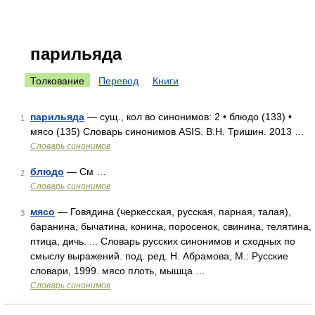
парильяда
Толкование
Перевод
Книги
парильяда
— сущ., кол во синонимов: 2 • блюдо (133) •
1
мясо (135) Словарь синонимов ASIS. В.Н. Тришин. 2013 …
Словарь синонимов
блюдо
— См …
2
Словарь синонимов
мясо
— Говядина (черкесская, русская, парная, талая),
3
баранина, бычатина, конина, поросенок, свинина, телятина,
птица, дичь. ... Словарь русских синонимов и сходных по
смыслу выражений. под. ред. Н. Абрамова, М.: Русские
словари, 1999. мясо плоть, мышца …
Словарь синонимов