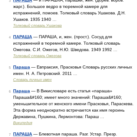
ПАРАША
— и ПАРАШКА, парашки, жен. (дорев. воров.
3
жарг.). Большое ведро в тюремной камере для
испражнений, помоев. Толковый словарь Ушакова. Д.Н.
Ушаков. 1935 1940 …
Толковый словарь Ушакова
ПАРАША
— ПАРАША, и, жен. (прост.). Сосуд для
4
испражнений в тюремной камере. Толковый словарь
Ожегова. С.И. Ожегов, Н.Ю. Шведова. 1949 1992 …
Толковый словарь Ожегова
Параша
— Евпраксия, Прасковья Словарь русских личных
5
имен. Н. А. Петровский. 2011 …
Словарь личных имен
Параша
— В Викисловаре есть статья «параша»
6
Параша&#160; имеет много значений: Параша&#160;
уменьшительное от женского имени Прасковья, Параскева.
Эта форма неоднократно встречается как имя героинь
Державина, Пушкина, Лермонтова: Параш …
Википедия
ПАРАША
— Блевотная параша. Разг. Устар. Презр.
7