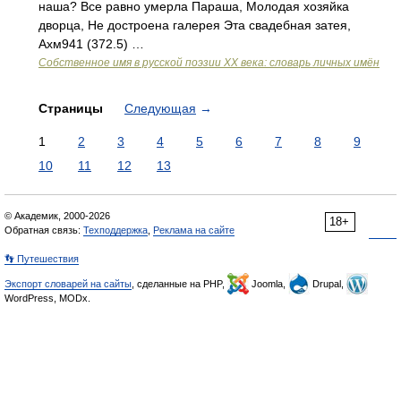
наша? Все равно умерла Параша, Молодая хозяйка
дворца, Не достроена галерея Эта свадебная затея,
Ахм941 (372.5) …
Собственное имя в русской поэзии XX века: словарь личных имён
Страницы
Следующая
→
1
2
3
4
5
6
7
8
9
10
11
12
13
© Академик, 2000-2026
18+
Обратная связь:
Техподдержка
,
Реклама на сайте
👣 Путешествия
Экспорт словарей на сайты
, сделанные на PHP,
Joomla,
Drupal,
WordPress, MODx.