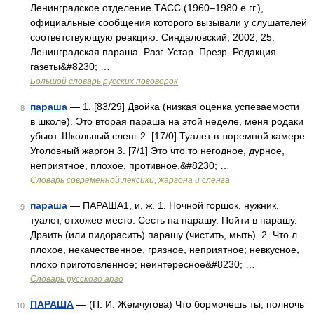
Ленинградское отделение ТАСС (1960–1980 е гг.),
официальные сообщения которого вызывали у слушателей
соответствующую реакцию. Синдаловский, 2002, 25.
Ленинградская параша. Разг. Устар. Презр. Редакция
газеты&#8230; …
Большой словарь русских поговорок
параша
— 1. [83/29] Двойка (низкая оценка успеваемости
8
в школе). Это вторая параша на этой неделе, меня родаки
убьют. Школьный сленг 2. [17/0] Туалет в тюремной камере.
Уголовный жаргон 3. [7/1] Это что то негодное, дурное,
неприятное, плохое, противное.&#8230; …
Cловарь современной лексики, жаргона и сленга
параша
— ПАРАША1, и, ж. 1. Ночной горшок, нужник,
9
туалет, отхожее место. Сесть на парашу. Пойти в парашу.
Драить (или пидорасить) парашу (чистить, мыть). 2. Что л.
плохое, некачественное, грязное, неприятное; невкусное,
плохо приготовленное; неинтересное&#8230; …
Словарь русского арго
ПАРАША
— (П. И. Жемчугова) Что бормочешь ты, полночь
10