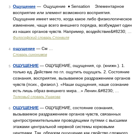
Ощущение
— Ощущение ♦ Sensation Элементарное
3
восприятие или элемент возможного восприятия.
Ощущение имеет место, когда какое либо физиологическое
изменение, чаще всего внешнего порядка, возбуждает один
из наших органов чувств. Например, воздействие&#8230; …
Философский словарь Спонвиля
ощущение
— См …
4
Словарь синонимов
ОЩУЩЕНИЕ
— ОЩУЩЕНИЕ, ощущения, ср. (книжн.). 1.
5
только ед. Действие по гл. ощутить ощущать. 2. Состояние
сознания, восприятие, вызываемое раздражением органов
чувств (псих., физиол.). «Наши ощущения, наше сознание
есть лишь образ внешнего мира…» Ленин.&#8230; …
Толковый словарь Ушакова
ОЩУЩЕНИЕ
— ОЩУЩЕНИЕ, состояние сознания,
6
вызываемое раздражением органов чувств, связанных
центростремительными проводящими путями с высшими
этажами центральной нервной системы корковыми
центрами. Так. образом ощущение как свойство сложного,