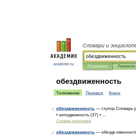
Словари и энциклоп
academic.ru
Толкования
Переводы
обездвиженность
Толкование
Перевод
Книги
обездвиженность
— ступор Словарь р
1
• неподвижность (37) • …
Словарь синонимов
обездвиженность
— обездв иженност
2