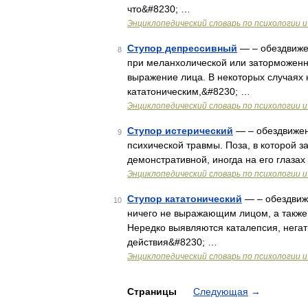
что&#8230; …
Энциклопедический словарь по психологии и
Ступор депрессивный
— – обездвиже
8
при меланхолической или заторможенн
выражение лица. В некоторых случаях н
кататоническим,&#8230; …
Энциклопедический словарь по психологии и
Ступор истерический
— – обездвижен
9
психической травмы. Поза, в которой з
демонстративной, иногда на его глаза
Энциклопедический словарь по психологии и
Ступор кататонический
— – обездвиж
10
ничего не выражающим лицом, а также
Нередко выявляются каталепсия, нега
действия&#8230; …
Энциклопедический словарь по психологии и
Страницы
Следующая
→