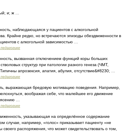
й; и; ж …
ость, наблюдающаяся у пациентов с алкогольной
а. Крайне редко, но встречаются эпизоды обездвиженности в
ациентов с алкогольной зависимостью …
 педагогике
ность, вызванная отключением функций коры больших
стволовых структур при патологии разного генеза (ЧМТ,
 Типичны апрозексия, апатия, абулия, отсутствие&#8230; …
 педагогике
ть, выражающая бредовую мотивацию поведения. Например,
елохнуться, воображая себе, что малейшее его движение
трясению …
 педагогике
виженность, указывающая на определённое содержание
ом случае, например, «голос» приказывает пациенту «не
ы своего распоряжения, что может свидетельствовать о том,