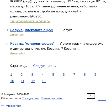
КОШКИ (род)). Длина тела пумы до 197 см, хвоста до 82 см;
масса до 105 кг. Сильное удлиненное тело, небольшая
голова, сильные и стройные ноги, длинный и
равномерно&#8230; …
Энциклопедический словарь
Белуха (млекопитающее)
— ? Белуха …
9
Википедия
Косатка (млекопитающее)
— У этого термина существуют
10
и другие значения, см. Косатка. ? Косатка …
Википедия
Страницы
Следующая
→
1
2
3
4
5
6
7
8
9
10
11
12
13
© Академик, 2000-2026
18+
Обратная связь:
Техподдержка
,
Реклама на сайте
👣 Путешествия