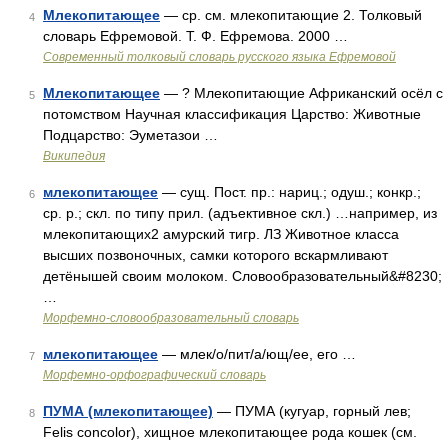
Млекопитающее
— ср. см. млекопитающие 2. Толковый
4
словарь Ефремовой. Т. Ф. Ефремова. 2000 …
Современный толковый словарь русского языка Ефремовой
Млекопитающее
— ? Млекопитающие Африканский осёл с
5
потомством Научная классификация Царство: Животные
Подцарство: Эуметазои …
Википедия
млекопитающее
— сущ. Пост. пр.: нариц.; одуш.; конкр.;
6
ср. р.; скл. по типу прил. (адъективное скл.) …например, из
млекопитающих2 амурский тигр. ЛЗ Животное класса
высших позвоночных, самки которого вскармливают
детёнышей своим молоком. Словообразовательный&#8230;
…
Морфемно-словообразовательный словарь
млекопитающее
— млек/о/пит/а/ющ/ее, его …
7
Морфемно-орфографический словарь
ПУМА (млекопитающее)
— ПУМА (кугуар, горный лев;
8
Felis concolor), хищное млекопитающее рода кошек (см.