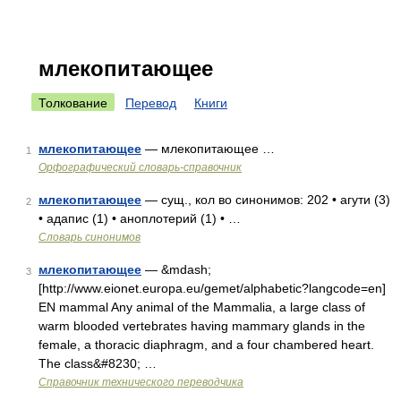
млекопитающее
Толкование
Перевод
Книги
млекопитающее
— млекопитающее …
1
Орфографический словарь-справочник
млекопитающее
— сущ., кол во синонимов: 202 • агути (3)
2
• адапис (1) • аноплотерий (1) • …
Словарь синонимов
млекопитающее
— &mdash;
3
[http://www.eionet.europa.eu/gemet/alphabetic?langcode=en]
EN mammal Any animal of the Mammalia, a large class of
warm blooded vertebrates having mammary glands in the
female, a thoracic diaphragm, and a four chambered heart.
The class&#8230; …
Справочник технического переводчика