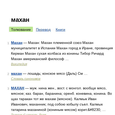
махан
Толкование
Перевод
Книги
Махан
— Махан: Махан племенной союз Махан
1
муниципалитет в Испании Махан город в Иране, провинция
Керман Махан сухая колбаса из конины Тибор Ричард
Махан американский философ …
Википедия
махан
— лошадь; конское мясо (Даль) См …
2
Словарь синонимов
МАХАН
— муж. нина жен., вост. с монгол. вообще мясо,
3
мясное; каз. баран, баранина; оренб. коневина, конина. Во
щах таракан тот же махам (мясное). Калмык Иван
Иванович, маханник; под собою кобылу съел. Калмык
татарина маханиной (кониным мясом) корит.&#8230; …