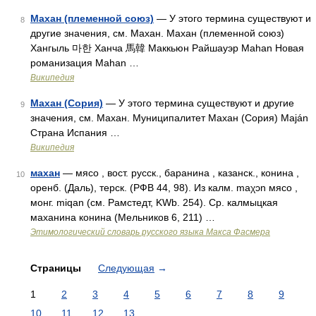
Махан (племенной союз)
— У этого термина существуют и
8
другие значения, см. Махан. Махан (племенной союз)
Хангыль 마한 Ханча 馬韓 Маккьюн Райшауэр Mahan Новая
романизация Mahan …
Википедия
Махан (Сория)
— У этого термина существуют и другие
9
значения, см. Махан. Муниципалитет Махан (Сория) Maján
Страна Испания …
Википедия
махан
— мясо , вост. русск., баранина , казанск., конина ,
10
оренб. (Даль), терск. (РФВ 44, 98). Из калм. mаχɔn мясо ,
монг. miqan (см. Рамстедт, KWb. 254). Ср. калмыцкая
маханина конина (Мельников 6, 211) …
Этимологический словарь русского языка Макса Фасмера
Страницы
Следующая
→
1
2
3
4
5
6
7
8
9
10
11
12
13