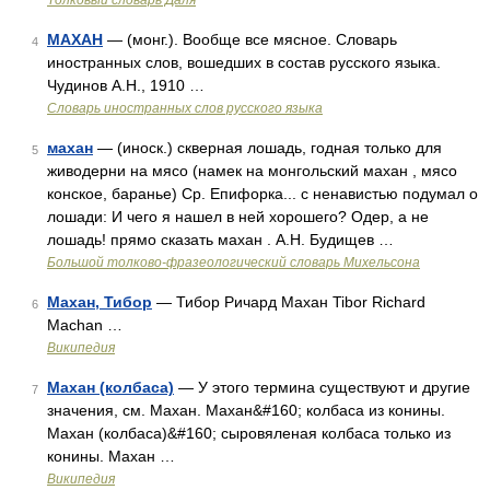
Толковый словарь Даля
МАХАН
— (монг.). Вообще все мясное. Словарь
4
иностранных слов, вошедших в состав русского языка.
Чудинов А.Н., 1910 …
Словарь иностранных слов русского языка
махан
— (иноск.) скверная лошадь, годная только для
5
живодерни на мясо (намек на монгольский махан , мясо
конское, баранье) Ср. Епифорка... с ненавистью подумал о
лошади: И чего я нашел в ней хорошего? Одер, а не
лошадь! прямо сказать махан . А.Н. Будищев …
Большой толково-фразеологический словарь Михельсона
Махан, Тибор
— Тибор Ричард Махан Tibor Richard
6
Machan …
Википедия
Махан (колбаса)
— У этого термина существуют и другие
7
значения, см. Махан. Махан&#160; колбаса из конины.
Махан (колбаса)&#160; сыровяленая колбаса только из
конины. Махан …
Википедия