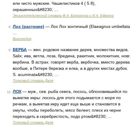
или чисто мужские. Чашелистиков 4 ( 5 8),
окрашенных&#8230; …
Энциклопедический словарь Ф.А. Брокгауза и И.А. Ефрона
Лох (растение)
— Лох Лох зонтичный (Elaeagnus umbellata
8
…
Википедия
ВЕРБА
— жен. родовое название дерев, множества видов,
9
Salix; ива, ветла, лоза, бредина, ракитник, молокитник, новг.
вербина. В астрах. говорят верба, вербочка, вместо дерева
вообше, в Питере березка и елка, а в других местах дубок.
S. acuminata&#8230; …
Толковый словарь Даля
ЛОХ
— муж., сев. рыба семга, лосось, облоховившийся по
10
выметке икры: лосось для этого подымается с моря по
речкам, а выметав икру идет еще выше и становится в
омуты, чтобы переболеть; мясо белеет, плеск из черни
переходить в серебристость, подо ртом&#8230; …
Толковый словарь Даля