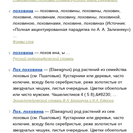
Современный толковый словарь русского языка Ефремовой
лоховина
— лоховина, лоховины, лоховины, лоховин,
4
лоховине, лоховинам, лоховину, лоховины, лоховиной,
лоховиною, лоховинами, лоховине, лоховинах (Источник:
«Полная акцентуированная парадигма по А. А. Зализняку»)
…
Формы слов
лоховина
— лохов ина, ы …
5
Русский орфографический словарь
Лох лоховина
— (Elaeagnus) род растений из семейства
6
лоховых (см. Пшатовые). Кустарники или деревья, часто
колючие, всюду бело серебристые, реже золотистые от
звездчатых чешуек, листья очередные. Цветки обоеполые
или чисто мужские. Чашелистиков 4 ( 5 8),&#8230; …
Энциклопедический словарь Ф.А. Брокгауза и И.А. Ефрона
Лох, лоховина
— (Elaeagnus) род растений из сем.
7
лоховых (см. Пшатовые). Кустарники или деревья, часто
колючие, всюду бело серебристые, реже золотистые от
звездчатых чешуек, листья очередные. Цветки обоеполые