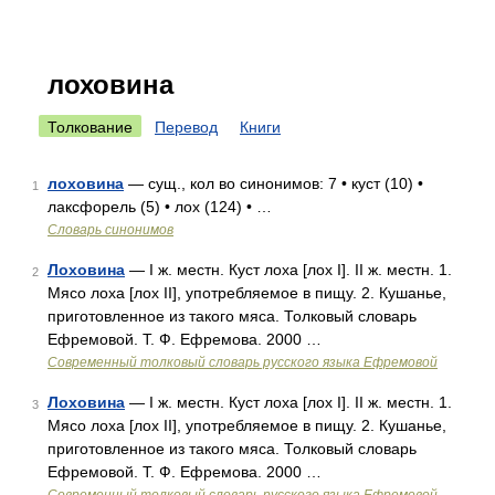
лоховина
Толкование
Перевод
Книги
лоховина
— сущ., кол во синонимов: 7 • куст (10) •
1
лаксфорель (5) • лох (124) • …
Словарь синонимов
Лоховина
— I ж. местн. Куст лоха [лох I]. II ж. местн. 1.
2
Мясо лоха [лох II], употребляемое в пищу. 2. Кушанье,
приготовленное из такого мяса. Толковый словарь
Ефремовой. Т. Ф. Ефремова. 2000 …
Современный толковый словарь русского языка Ефремовой
Лоховина
— I ж. местн. Куст лоха [лох I]. II ж. местн. 1.
3
Мясо лоха [лох II], употребляемое в пищу. 2. Кушанье,
приготовленное из такого мяса. Толковый словарь
Ефремовой. Т. Ф. Ефремова. 2000 …