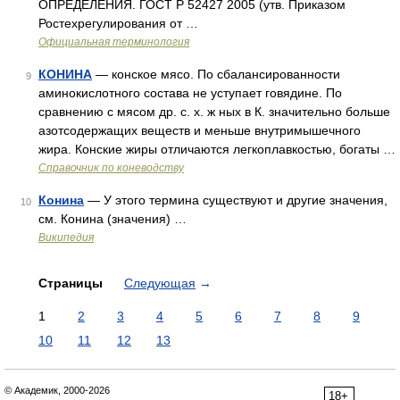
ОПРЕДЕЛЕНИЯ. ГОСТ Р 52427 2005 (утв. Приказом
Ростехрегулирования от …
Официальная терминология
КОНИНА
— конское мясо. По сбалансированности
9
аминокислотного состава не уступает говядине. По
сравнению с мясом др. с. х. ж ных в К. значительно больше
азотсодержащих веществ и меньше внутримышечного
жира. Конские жиры отличаются легкоплавкостью, богаты …
Справочник по коневодству
Конина
— У этого термина существуют и другие значения,
10
см. Конина (значения) …
Википедия
Страницы
Следующая
→
1
2
3
4
5
6
7
8
9
10
11
12
13
© Академик, 2000-2026
18+