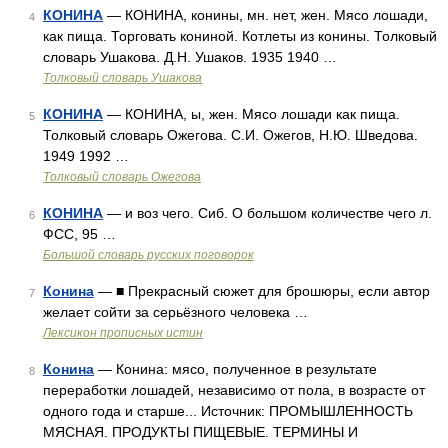
КОНИНА
— КОНИНА, конины, мн. нет, жен. Мясо лошади,
4
как пища. Торговать кониной. Котлеты из конины. Толковый
словарь Ушакова. Д.Н. Ушаков. 1935 1940 …
Толковый словарь Ушакова
КОНИНА
— КОНИНА, ы, жен. Мясо лошади как пища.
5
Толковый словарь Ожегова. С.И. Ожегов, Н.Ю. Шведова.
1949 1992 …
Толковый словарь Ожегова
КОНИНА
— и воз чего. Сиб. О большом количестве чего л.
6
ФСС, 95 …
Большой словарь русских поговорок
Конина
— ■ Прекрасный сюжет для брошюры, если автор
7
желает сойти за серьёзного человека …
Лексикон прописных истин
Конина
— Конина: мясо, полученное в результате
8
переработки лошадей, независимо от пола, в возрасте от
одного года и старше... Источник: ПРОМЫШЛЕННОСТЬ
МЯСНАЯ. ПРОДУКТЫ ПИЩЕВЫЕ. ТЕРМИНЫ И