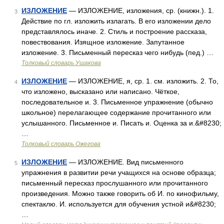
ИЗЛОЖЕНИЕ
— ИЗЛОЖЕНИЕ, изложения, ср. (книжн.). 1.
3
Действие по гл. изложить излагать. В его изложении дело
представлялось иначе. 2. Стиль и построение рассказа,
повествования. Изящное изложение. Запутанное
изложение. 3. Письменный пересказ чего нибудь (пед.) …
Толковый словарь Ушакова
ИЗЛОЖЕНИЕ
— ИЗЛОЖЕНИЕ, я, ср. 1. см. изложить. 2. То,
4
что изложено, высказано или написано. Чёткое,
последовательное и. 3. Письменное упражнение (обычно
школьное) перелагающее содержание прочитанного или
услышанного. Письменное и. Писать и. Оценка за и.&#8230;
…
Толковый словарь Ожегова
ИЗЛОЖЕНИЕ
— ИЗЛОЖЕНИЕ. Вид письменного
5
упражнения в развитии речи учащихся на основе образца;
письменный пересказ прослушанного или прочитанного
произведения. Можно также говорить об И. по кинофильму,
спектаклю. И. используется для обучения устной и&#8230;
…