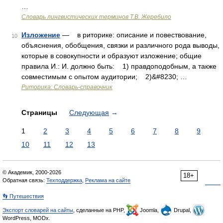
…
Словарь лингвистических терминов Т.В. Жеребило
Изложение
— в риторике: описание и повествование,
10
объяснения, обобщения, связки и различного рода выводы,
которые в совокупности и образуют изложение; общие
правила И.: И. должно быть: 1) правдоподобным, а также
совместимым с опытом аудитории; 2)&#8230; …
Риторика: Словарь-справочник
Страницы
Следующая
→
1
2
3
4
5
6
7
8
9
10
11
12
13
© Академик, 2000-2026
18+
Обратная связь:
Техподдержка
,
Реклама на сайте
👣 Путешествия
Экспорт словарей на сайты
, сделанные на PHP,
Joomla,
Drupal,
WordPress, MODx.