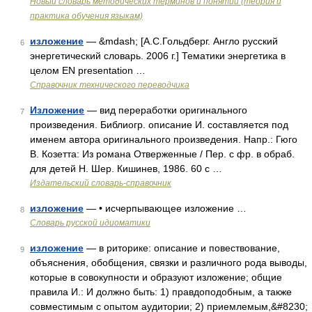
Новый словарь методических терминов и понятий (теория и
практика обучения языкам)
изложение
— &mdash; [А.С.Гольдберг. Англо русский
6
энергетический словарь. 2006 г.] Тематики энергетика в
целом EN presentation …
Справочник технического переводчика
Изложение
— вид переработки оригинального
7
произведения. Библиогр. описание И. составляется под
именем автора оригинального произведения. Напр.: Гюго
В. Козетта: Из романа Отверженные / Пер. с фр. в обраб.
для детей Н. Шер. Кишинев, 1986. 60 с …
Издательский словарь-справочник
изложение
— • исчерпывающее изложение …
8
Словарь русской идиоматики
изложение
— в риторике: описание и повествование,
9
объяснения, обобщения, связки и различного рода выводы,
которые в совокупности и образуют изложение; общие
правила И.: И должно быть: 1) правдоподобным, а также
совместимым с опытом аудитории; 2) приемлемым,&#8230;