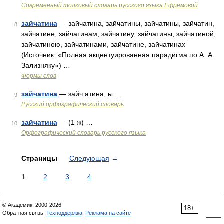
Современный толковый словарь русского языка Ефремовой
зайчатина
— зайчатина, зайчатины, зайчатины, зайчатин,
8
зайчатине, зайчатинам, зайчатину, зайчатины, зайчатиной,
зайчатиною, зайчатинами, зайчатине, зайчатинах
(Источник: «Полная акцентуированная парадигма по А. А.
Зализняку») …
Формы слов
зайчатина
— зайч атина, ы …
9
Русский орфографический словарь
зайчатина
— (1 ж) …
10
Орфографический словарь русского языка
Страницы
Следующая
→
1
2
3
4
© Академик, 2000-2026
18+
Обратная связь:
Техподдержка
,
Реклама на сайте