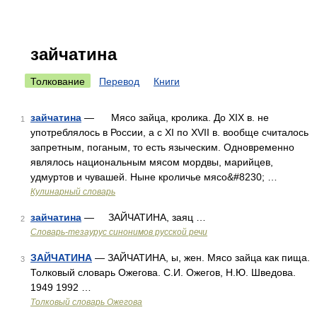
зайчатина
Толкование
Перевод
Книги
зайчатина
— Мясо зайца, кролика. До XIX в. не
1
употреблялось в России, а с XI по XVII в. вообще считалось
запретным, поганым, то есть языческим. Одновременно
являлось национальным мясом мордвы, марийцев,
удмуртов и чувашей. Ныне кроличье мясо&#8230; …
Кулинарный словарь
зайчатина
— ЗАЙЧАТИНА, заяц …
2
Словарь-тезаурус синонимов русской речи
ЗАЙЧАТИНА
— ЗАЙЧАТИНА, ы, жен. Мясо зайца как пища.
3
Толковый словарь Ожегова. С.И. Ожегов, Н.Ю. Шведова.
1949 1992 …
Толковый словарь Ожегова