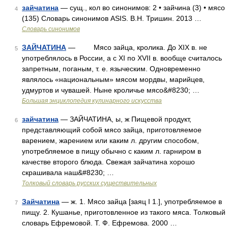
зайчатина
— сущ., кол во синонимов: 2 • зайчина (3) • мясо
4
(135) Словарь синонимов ASIS. В.Н. Тришин. 2013 …
Словарь синонимов
ЗАЙЧАТИНА
— Мясо зайца, кролика. До XIX в. не
5
употреблялось в России, а с XI по XVII в. вообще считалось
запретным, поганым, т. е. языческим. Одновременно
являлось «национальным» мясом мордвы, марийцев,
удмуртов и чувашей. Ныне кроличье мясо&#8230; …
Большая энциклопедия кулинарного искусства
зайчатина
— ЗАЙЧАТИНА, ы, ж Пищевой продукт,
6
представляющий собой мясо зайца, приготовляемое
варением, жарением или каким л. другим способом,
употребляемое в пищу обычно с каким л. гарниром в
качестве второго блюда. Свежая зайчатина хорошо
скрашивала наш&#8230; …
Толковый словарь русских существительных
Зайчатина
— ж. 1. Мясо зайца [заяц I 1.], употребляемое в
7
пищу. 2. Кушанье, приготовленное из такого мяса. Толковый
словарь Ефремовой. Т. Ф. Ефремова. 2000 …