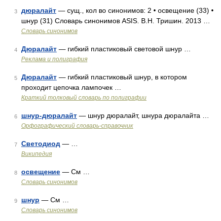
дюралайт
— сущ., кол во синонимов: 2 • освещение (33) •
3
шнур (31) Словарь синонимов ASIS. В.Н. Тришин. 2013 …
Словарь синонимов
Дюралайт
— гибкий пластиковый световой шнур …
4
Реклама и полиграфия
Дюралайт
— гибкий пластиковый шнур, в котором
5
проходит цепочка лампочек …
Краткий толковый словарь по полиграфии
шнур-дюралайт
— шнур дюралайт, шнура дюралайта …
6
Орфографический словарь-справочник
Светодиод
— …
7
Википедия
освещение
— См …
8
Словарь синонимов
шнур
— См …
9
Словарь синонимов