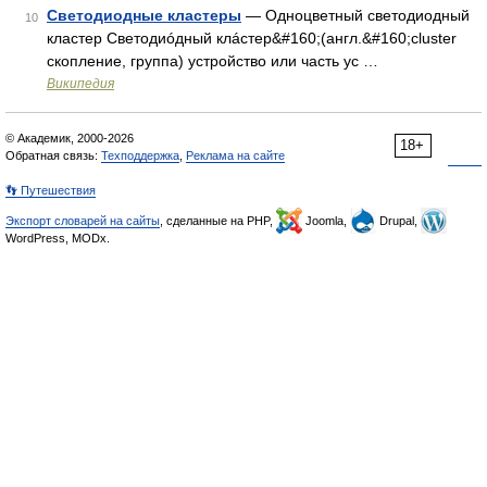
Светодиодные кластеры
— Одноцветный светодиодный
10
кластер Светодиóдный клáстер&#160;(англ.&#160;cluster
скопление, группа) устройство или часть ус …
Википедия
© Академик, 2000-2026
18+
Обратная связь:
Техподдержка
,
Реклама на сайте
👣 Путешествия
Экспорт словарей на сайты
, сделанные на PHP,
Joomla,
Drupal,
WordPress, MODx.