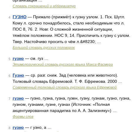
организация …
Словарь сокращений и аббревиатур
ГУЗНО
— Прижало (прижмёт) к гузну узлом. 1. Пск. Шутл.
4
Кому л. срочно понадобилось, стало необходимым что л.
ПОС 8, 76. 2. Новг. О сложной жизненной ситуации,
тяжёлом положении. НОС 9, 14. Приспичить к гузну с узлом.
Твер. Настойчиво просить о чём л.&#8230; …
Большой словарь русских поговорок
гузно
— см. гуз …
5
Этимологический словарь русского языка Макса Фасмера
Гузно
— ср. разг. сниж. Зад (человека или животного).
6
Толковый словарь Ефремовой. Т. Ф. Ефремова. 2000 …
Современный толковый словарь русского языка Ефремовой
гузно
— гузно, гузна, гузна, гузен, гузну, гузнам, гузно, гузна,
7
гузном, гузнами, гузне, гузнах (Источник: «Полная
акцентуированная парадигма по А. А. Зализняку») …
Формы слов
гузно
— г узно, а …
8