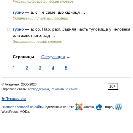
Русский орфографический словарь
гузно
— а, с. Те саме, що сідниця …
9
Український тлумачний словник
гузно
— а; ср. Нар. разг. Задняя часть туловища у человека
10
или животного; зад …
Энциклопедический словарь
Страницы
Следующая
→
1
2
3
4
5
© Академик, 2000-2026
18+
Обратная связь:
Техподдержка
,
Реклама на сайте
👣 Путешествия
Экспорт словарей на сайты
, сделанные на PHP,
Joomla,
Drupal,
WordPress, MODx.