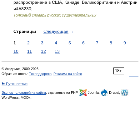
распространена в США, Канаде, Великобритании и Австрии
и&#8230; …
Толковый словарь русских существительных
Страницы
Следующая
→
1
2
3
4
5
6
7
8
9
10
11
12
13
© Академик, 2000-2026
18+
Обратная связь:
Техподдержка
,
Реклама на сайте
👣 Путешествия
Экспорт словарей на сайты
, сделанные на PHP,
Joomla,
Drupal,
WordPress, MODx.