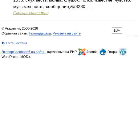
1999. слух весть, молва, слушок; толки; известие, чувство;
музыкальность, сообщение,&#8230; …
Словарь синонимов
© Академик, 2000-2026
18+
Обратная связь:
Техподдержка
,
Реклама на сайте
👣 Путешествия
Экспорт словарей на сайты
, сделанные на PHP,
Joomla,
Drupal,
WordPress, MODx.