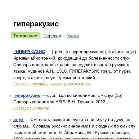
гиперакузис
Толкование
Перевод
Книги
ГИПЕРАКУЗИС
— (греч., от hyper чрезмерно, и akusis слух).
1
Чрезвычайно тонкий, доходящий до болезненности слух.
Словарь иностранных слов, вошедших в состав русского
языка. Чудинов А.Н., 1910. ГИПЕРАКУЗИС греч., от hyper,
сверх, и akusis, слух. Чрезмерно тонкий …
Словарь иностранных слов русского языка
гиперакузис
— сущ., кол во синонимов: 1 • слух (35)
2
Словарь синонимов ASIS. В.Н. Тришин. 2013 …
Словарь синонимов
слух
— См. весть, известие, чувство ни слуху ни духу, по
3
слухам... Словарь русских синонимов и сходных по смыслу
выражений. под. ред. Н. Абрамова, М.: Русские словари,