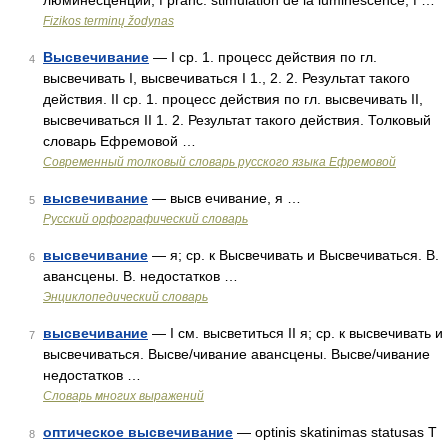
люминесценции, f pranc. stimulation de la luminescence, f …
Fizikos terminų žodynas
Высвечивание
— I ср. 1. процесс действия по гл.
4
высвечивать I, высвечиваться I 1., 2. 2. Результат такого
действия. II ср. 1. процесс действия по гл. высвечивать II,
высвечиваться II 1. 2. Результат такого действия. Толковый
словарь Ефремовой …
Современный толковый словарь русского языка Ефремовой
высвечивание
— высв ечивание, я …
5
Русский орфографический словарь
высвечивание
— я; ср. к Высвечивать и Высвечиваться. В.
6
авансцены. В. недостатков …
Энциклопедический словарь
высвечивание
— I см. высветиться II я; ср. к высвечивать и
7
высвечиваться. Высве/чивание авансцены. Высве/чивание
недостатков …
Словарь многих выражений
оптическое высвечивание
— optinis skatinimas statusas T
8