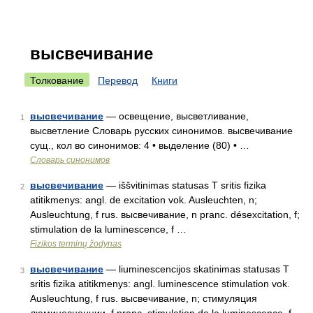
высвечивание
Толкование
Перевод
Книги
высвечивание
— освещение, высветливание,
1
высветление Словарь русских синонимов. высвечивание
сущ., кол во синонимов: 4 • выделение (80) • …
Словарь синонимов
высвечивание
— iššvitinimas statusas T sritis fizika
2
atitikmenys: angl. de excitation vok. Ausleuchten, n;
Ausleuchtung, f rus. высвечивание, n pranc. désexcitation, f;
stimulation de la luminescence, f …
Fizikos terminų žodynas
высвечивание
— liuminescencijos skatinimas statusas T
3
sritis fizika atitikmenys: angl. luminescence stimulation vok.
Ausleuchtung, f rus. высвечивание, n; стимуляция