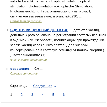
sritis fizika atitikmenys: angl. optic stimulation; optical
stimulation; photostimulation vok. optische Stimulation, f;
Photoausleuchtung, f rus. оптическая стимуляция, f;
оптическое высвечивание, n pranc.&#8230; …
Fizikos terminų žodynas
СЦИНТИЛЛЯЦИОННЫЙ ДЕТЕКТОР
— детектор частиц,
9
действие к рого основано на регистрации световых вспышек
в видимой или УФ области, возникающих при прохождении
заряж. частиц через сцинтиллятор. Доля энергии,
конвертированная в световую вспышку от полной энергии (
), потерянной&#8230; …
Физическая энциклопедия
освещение
— См …
10
Словарь синонимов
Страницы
Следующая
→
1
2
3
4
5
6