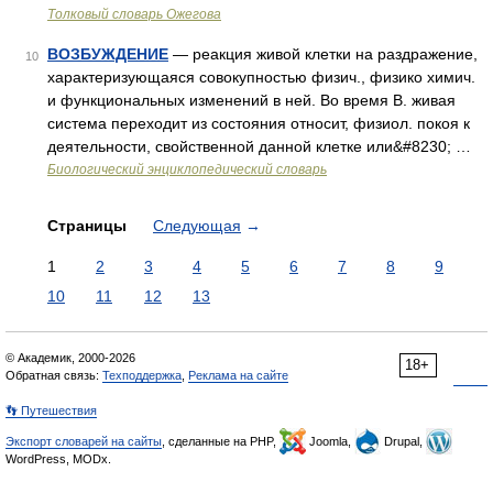
Толковый словарь Ожегова
ВОЗБУЖДЕНИЕ
— реакция живой клетки на раздражение,
10
характеризующаяся совокупностью физич., физико химич.
и функциональных изменений в ней. Во время В. живая
система переходит из состояния относит, физиол. покоя к
деятельности, свойственной данной клетке или&#8230; …
Биологический энциклопедический словарь
Страницы
Следующая
→
1
2
3
4
5
6
7
8
9
10
11
12
13
© Академик, 2000-2026
18+
Обратная связь:
Техподдержка
,
Реклама на сайте
👣 Путешествия
Экспорт словарей на сайты
, сделанные на PHP,
Joomla,
Drupal,
WordPress, MODx.