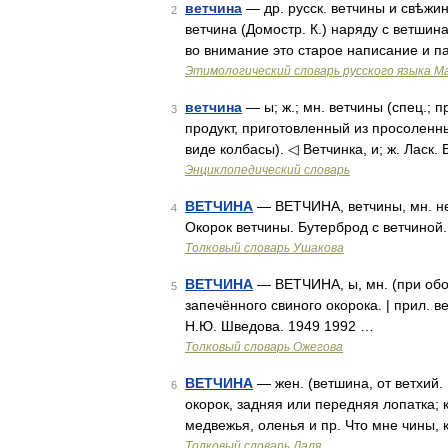
ветчина
— др. русск. ветчины и свѣжины
2
ветчина (Домостр. К.) наряду с ветшина
во внимание это старое написание и 
Этимологический словарь русского языка М
ветчина
— ы; ж.; мн. ветчины (спец.; 
3
продукт, приготовленный из просоленны
виде колбасы). ◁ Ветчинка, и; ж. Ласк.
Энциклопедический словарь
ВЕТЧИНА
— ВЕТЧИНА, ветчины, мн. нет
4
Окорок ветчины. Бутерброд с ветчиной
Толковый словарь Ушакова
ВЕТЧИНА
— ВЕТЧИНА, ы, мн. (при обоз
5
запечённого свиного окорока. | прил. в
Н.Ю. Шведова. 1949 1992 …
Толковый словарь Ожегова
ВЕТЧИНА
— жен. (ветшина, от ветхий.
6
окорок, задняя или передняя лопатка; к
медвежья, оленья и пр. Что мне чины,
Толковый словарь Даля