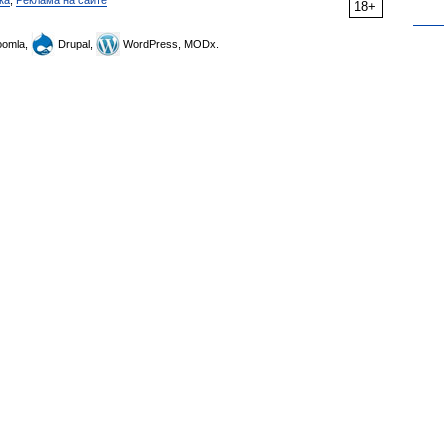
ка
,
Реклама на сайте
18+
omla,
Drupal,
WordPress, MODx.