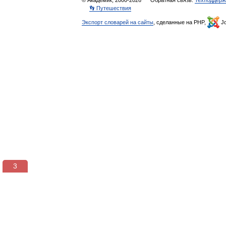
© Академик, 2000-2026
Обратная связь:
Техподдерж
👣 Путешествия
Экспорт словарей на сайты
, сделанные на PHP,
Jo
3