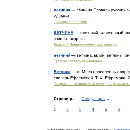
ветчина
— свинина Словарь русских син
7
кушанье …
Словарь синонимов
ВЕТЧИНА
— копченый, запеченный или
8
свиного окорока …
Большой Энциклопедический словарь
ветчина́
— ветчина, ы; мн. ветчины, и
9
Русское словесное ударение
Ветчина
— ж. Мясо просоленных варён
10
словарь Ефремовой. Т. Ф. Ефремова. 
Современный толковый словарь русского я
Страницы
Следующая
→
1
2
3
4
5
6