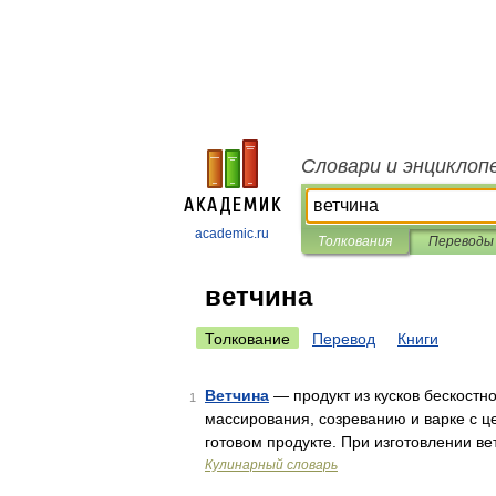
Словари и энциклоп
academic.ru
Толкования
Переводы
ветчина
Толкование
Перевод
Книги
Ветчина
— продукт из кусков бескостн
1
массирования, созреванию и варке с ц
готовом продукте. При изготовлении в
Кулинарный словарь