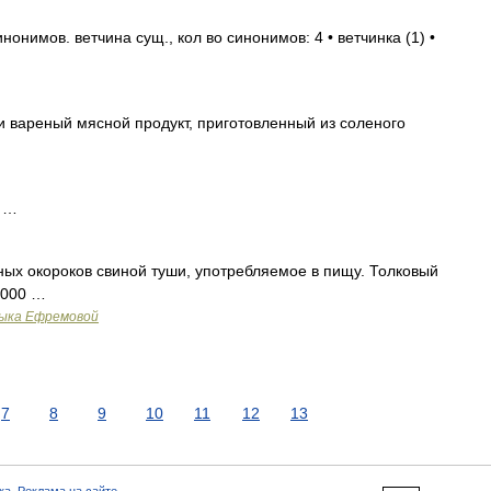
онимов. ветчина сущ., кол во синонимов: 4 • ветчинка (1) •
 вареный мясной продукт, приготовленный из соленого
н …
ых окороков свиной туши, употребляемое в пищу. Толковый
2000 …
зыка Ефремовой
7
8
9
10
11
12
13