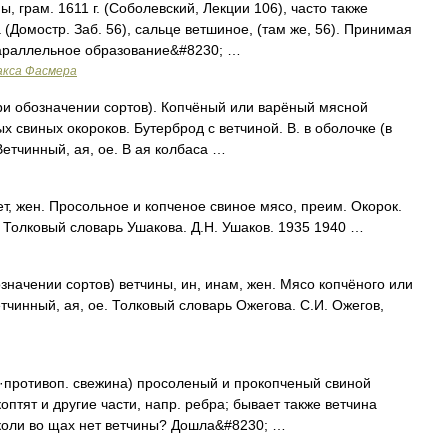
, грам. 1611 г. (Соболевский, Лекции 106), часто также
 (Домостр. Заб. 56), сальце ветшиное, (там же, 56). Принимая
параллельное образование&#8230; …
акса Фасмера
при обозначении сортов). Копчёный или варёный мясной
х свиных окороков. Бутерброд с ветчиной. В. в оболочке (в
 Ветчинный, ая, ое. В ая колбаса …
, жен. Просольное и копченое свиное мясо, преим. Окорок.
. Толковый словарь Ушакова. Д.Н. Ушаков. 1935 1940 …
начении сортов) ветчины, ин, инам, жен. Мясо копчёного или
етчинный, ая, ое. Толковый словарь Ожегова. С.И. Ожегов,
 ·противоп. свежина) просоленый и прокопченый свиной
оптят и другие части, напр. ребра; бывает также ветчина
 коли во щах нет ветчины? Дошла&#8230; …