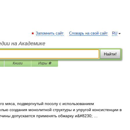
Запомнить сайт
Словарь на свой сайт
RU
едии на Академике
Найти!
Книги
Игры ⚽
ого мяса, подвергнутый посолу с использованием
елью создания монолитной структуры и упругой консистенции в
етчины допускается применять обжарку и&#8230; …