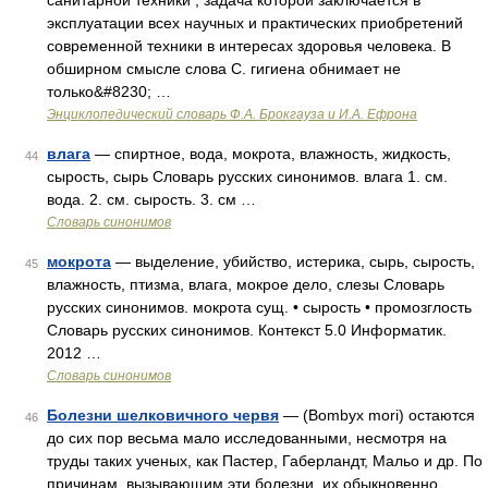
санитарной техники , задача которой заключается в
эксплуатации всех научных и практических приобретений
современной техники в интересах здоровья человека. В
обширном смысле слова С. гигиена обнимает не
только&#8230; …
Энциклопедический словарь Ф.А. Брокгауза и И.А. Ефрона
влага
— спиртное, вода, мокрота, влажность, жидкость,
44
сырость, сырь Словарь русских синонимов. влага 1. см.
вода. 2. см. сырость. 3. см …
Словарь синонимов
мокрота
— выделение, убийство, истерика, сырь, сырость,
45
влажность, птизма, влага, мокрое дело, слезы Словарь
русских синонимов. мокрота сущ. • сырость • промозглость
Словарь русских синонимов. Контекст 5.0 Информатик.
2012 …
Словарь синонимов
Болезни шелковичного червя
— (Bombyx mori) остаются
46
до сих пор весьма мало исследованными, несмотря на
труды таких ученых, как Пастер, Габерландт, Мальо и др. По
причинам, вызывающим эти болезни, их обыкновенно