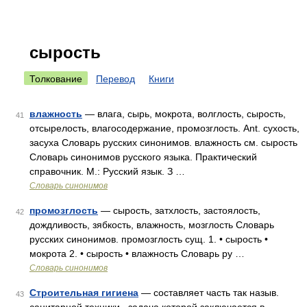
сырость
Толкование
Перевод
Книги
влажность
— влага, сырь, мокрота, волглость, сырость,
41
отсырелость, влагосодержание, промозглость. Ant. сухость,
засуха Словарь русских синонимов. влажность см. сырость
Словарь синонимов русского языка. Практический
справочник. М.: Русский язык. З …
Словарь синонимов
промозглость
— сырость, затхлость, застоялость,
42
дождливость, зябкость, влажность, мозглость Словарь
русских синонимов. промозглость сущ. 1. • сырость •
мокрота 2. • сырость • влажность Словарь ру …
Словарь синонимов
Строительная гигиена
— составляет часть так назыв.
43