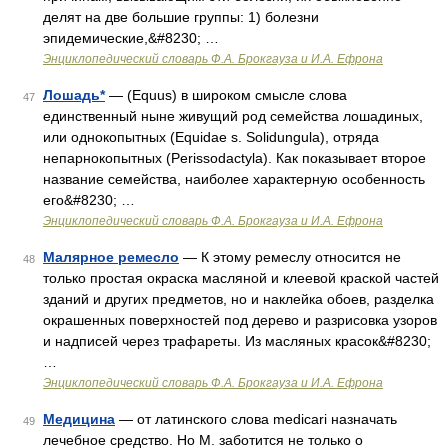
делят на две большие группы: 1) болезни
эпидемические,&#8230; …
Энциклопедический словарь Ф.А. Брокгауза и И.А. Ефрона
Лошадь*
— (Equus) в широком смысле слова
47
единственный ныне живущий род семейства лошадиных,
или однокопытных (Equidae s. Solidungula), отряда
непарнокопытных (Perissodactyla). Как показывает второе
название семейства, наиболее характерную особенность
его&#8230; …
Энциклопедический словарь Ф.А. Брокгауза и И.А. Ефрона
Малярное ремесло
— К этому ремеслу относится не
48
только простая окраска масляной и клеевой краской частей
зданий и других предметов, но и наклейка обоев, разделка
окрашенных поверхностей под дерево и разрисовка узоров
и надписей через трафареты. Из масляных красок&#8230;
…
Энциклопедический словарь Ф.А. Брокгауза и И.А. Ефрона
Медицина
— от латинского слова medicari назначать
49
лечебное средство. Но М. заботится не только о