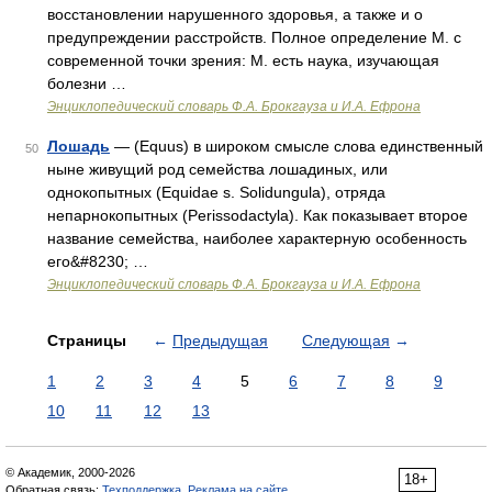
восстановлении нарушенного здоровья, а также и о
предупреждении расстройств. Полное определение М. с
современной точки зрения: М. есть наука, изучающая
болезни …
Энциклопедический словарь Ф.А. Брокгауза и И.А. Ефрона
Лошадь
— (Equus) в широком смысле слова единственный
50
ныне живущий род семейства лошадиных, или
однокопытных (Equidae s. Solidungula), отряда
непарнокопытных (Perissodactyla). Как показывает второе
название семейства, наиболее характерную особенность
его&#8230; …
Энциклопедический словарь Ф.А. Брокгауза и И.А. Ефрона
Страницы
←
Предыдущая
Следующая
→
1
2
3
4
5
6
7
8
9
10
11
12
13
© Академик, 2000-2026
18+
Обратная связь:
Техподдержка
,
Реклама на сайте