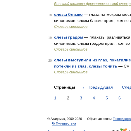
Большой толково-фразеологический словар
слезы близко
— глаза на мокром месте
18
синонимов. слезы близко прил., кол во 
Словарь синонимов
слезы градом
— плакать, разливаться,
19
синонимов. слезы градом прил., кол во 
Словарь синонимов
слезы выступили из глаз, покатились
20
потекли из глаз, слезы точить
— См
Словарь синонимов
Страницы
←
Предыдущая
Сле
1
2
3
4
5
6
© Академик, 2000-2026
Обратная связь:
Техподдерж
👣 Путешествия