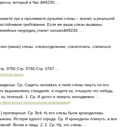
пресса, который в Чис.&#8230; …
жете лук и проливаете ручьями слезы – значит, в реальной
 настойчивом требовании. Если же ваши слезы вызваны
 семейных неурядиц станет письмо&#8230; …
з (какое) слезы. слезоотделение, слезоточить. слезиться.
тр. 0765 Стр. 0766 Стр. 0767 …
усского языка
денье. Ср. Сидитъ человѣкъ и тихія слезы текутъ по его
тъ выраженіемъ страданія, а подите ка, отыщите что нибудь
 къ тетенькѣ. 1. Ср. И долго я лежалъ неподвижно …
ь Михельсона (оригинальная орфография)
) притворныя. Ср. Всѣ тѣ его слезы были крокодиловы,
ковъ. Исторія одного города. Ср. И крокодилы плачутъ, а все
вскій. Волки и овцы. 2, 2. Ср. Ну, это слезы …