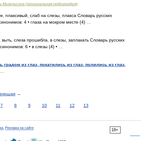
ь Михельсона (оригинальная орфография)
, плаксивый, слаб на слезы, плакса Словарь русских
синонимов: 4 • глаза на мокром месте (4) …
 выть, слеза прошибла, в слезы, заплакать Словарь русских
синонимов: 6 • в слезы (4) • …
 градом из глаз, покатились из глаз, полились из глаз,
 …
дующая
→
7
8
9
10
11
12
13
ка
,
Реклама на сайте
18+