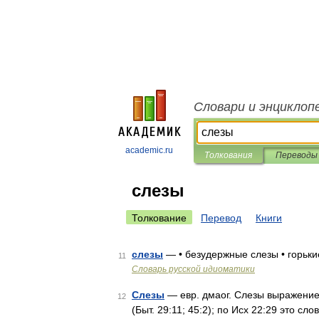
Словари и энциклоп
academic.ru
Толкования
Переводы
слезы
Толкование
Перевод
Книги
слезы
— • безудержные слезы • горьки
11
Словарь русской идиоматики
Слезы
— евр. дмаог. Слезы выражение г
12
(Быт. 29:11; 45:2); по Исх 22:29 это 