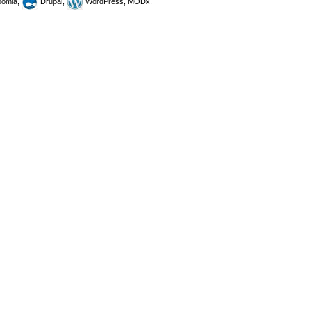
omla,
Drupal,
WordPress, MODx.