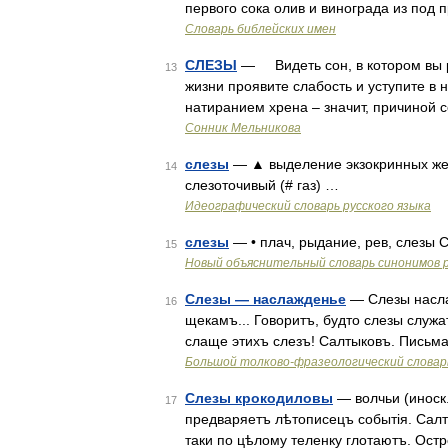
первого сока олив и винограда из под 
Словарь библейских имен
СЛЕЗЫ
— Видеть сон, в котором вы ре
13
жизни проявите слабость и уступите в
натиранием хрена – значит, причиной
Сонник Мельникова
слезы
— ▲ выделение экзокринных желе
14
слезоточивый (# газ) …
Идеографический словарь русского языка
слезы
— • плач, рыдание, рев, слезы С
15
Новый объяснительный словарь синонимов р
Слезы — наслажденье
— Слезы наслаж
16
щекамъ... Говоритъ, будто слезы служа
слаще этихъ слезъ! Салтыковъ. Письма
Большой толково-фразеологический словар
Слезы крокодиловы
— волчьи (иноск.
17
предваряетъ лѣтописецъ событія. Салты
таки по цѣлому теленку глотаютъ. Остро