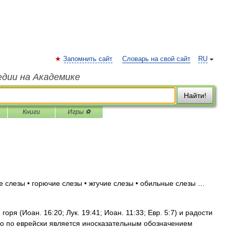
Запомнить сайт
Словарь на свой сайт
RU
едии на Академике
Найти!
Книги
Игры ⚽
е слезы • горючие слезы • жгучие слезы • обильные слезы …
оря (Иоан. 16:20; Лук. 19:41; Иоан. 11:33; Евр. 5:7) и радости
слово по еврейски является иносказательным обозначением