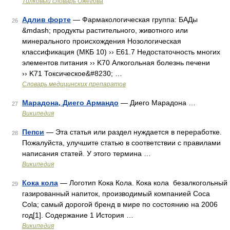
Толковый словарь Ожегова
Адлив форте
— Фармакологическая группа: БАДы
26
&mdash; продукты растительного, животного или
минерального происхождения Нозологическая
классификация (МКБ 10) ›› E61.7 Недостаточность многих
элементов питания ›› K70 Алкогольная болезнь печени
›› K71 Токсическое&#8230; …
Словарь медицинских препаратов
Марадона, Диего Армандо
— Диего Марадона …
27
Википедия
Пепси
— Эта статья или раздел нуждается в переработке.
28
Пожалуйста, улучшите статью в соответствии с правилами
написания статей. У этого термина …
Википедия
Кока кола
— Логотип Кока Кола. Кока кола безалкогольный
29
газированный напиток, производимый компанией Coca
Cola; самый дорогой бренд в мире по состоянию на 2006
год[1]. Содержание 1 История …
Википедия