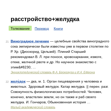
расстройство+желудка
Толкование
Перевод
Книги
Виноградное лечение
— целебные свойства виноградного
21
сока эмпирически были известны уже в первом столетии по
Р. Хр. (Диоскорид, Цельзий). Плиний Старший
рекомендовал В. Л. при поносе, кровохаркании, изжоге,
отеке, желчной рвоте и др. Но научное знакомство с
этим&#8230; …
Энциклопедический словарь Ф.А. Брокгауза и И.А. Ефрона
желу́док
— дка, м. 1. Орган пищеварения у человека и
22
животных. Здоровый желудок. Катар желудка. || перен. разг.
Совокупность физиологических потребностей. Человек,
конечно, властелин земли, но он также и раб своего
желудка. И. Гончаров, Обыкновенная история …
Малый академический словарь