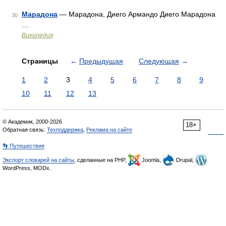
Марадона
— Марадона, Диего Армандо Диего Марадона
30
…
Википедия
Страницы
←
Предыдущая
Следующая
→
1
2
3
4
5
6
7
8
9
10
11
12
13
© Академик, 2000-2026
18+
Обратная связь:
Техподдержка
,
Реклама на сайте
👣 Путешествия
Экспорт словарей на сайты
, сделанные на PHP,
Joomla,
Drupal,
WordPress, MODx.