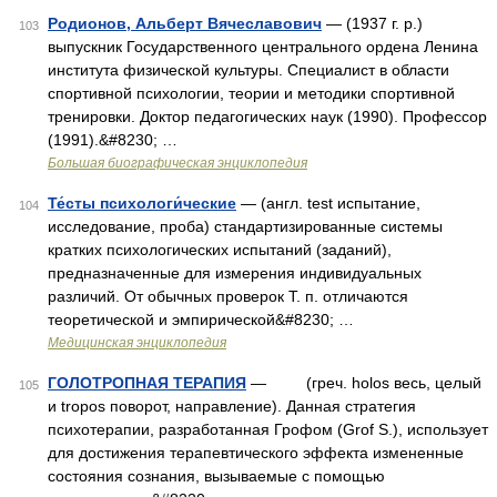
Родионов, Альберт Вячеславович
— (1937 г. р.)
103
выпускник Государственного центрального ордена Ленина
института физической культуры. Специалист в области
спортивной психологии, теории и методики спортивной
тренировки. Доктор педагогических наук (1990). Профессор
(1991).&#8230; …
Большая биографическая энциклопедия
Те́сты психологи́ческие
— (англ. test испытание,
104
исследование, проба) стандартизированные системы
кратких психологических испытаний (заданий),
предназначенные для измерения индивидуальных
различий. От обычных проверок Т. п. отличаются
теоретической и эмпирической&#8230; …
Медицинская энциклопедия
ГОЛОТРОПНАЯ ТЕРАПИЯ
— (греч. holos весь, целый
105
и tropos поворот, направление). Данная стратегия
психотерапии, разработанная Грофом (Grof S.), использует
для достижения терапевтического эффекта измененные
состояния сознания, вызываемые с помощью