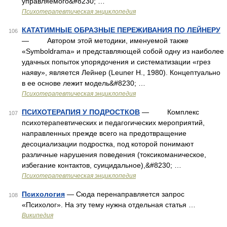
управляемого&#8230; …
Психотерапевтическая энциклопедия
КАТАТИМНЫЕ ОБРАЗНЫЕ ПЕРЕЖИВАНИЯ ПО ЛЕЙНЕРУ
106
— Автором этой методики, именуемой также
«Symboldrama» и представляющей собой одну из наиболее
удачных попыток упорядочения и систематизации «грез
наяву», является Лейнер (Leuner H., 1980). Концептуально
в ее основе лежит модель&#8230; …
Психотерапевтическая энциклопедия
ПСИХОТЕРАПИЯ У ПОДРОСТКОВ
— Комплекс
107
психотерапевтических и педагогических мероприятий,
направленных прежде всего на предотвращение
десоциализации подростка, под которой понимают
различные нарушения поведения (токсикоманическое,
избегание контактов, суицидальное),&#8230; …
Психотерапевтическая энциклопедия
Психология
— Сюда перенаправляется запрос
108
«Психолог». На эту тему нужна отдельная статья …
Википедия