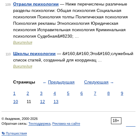
Отрасли психологии
— Ниже перечислены различные
109
разделы психологии: Общая психология Социальная
психология Психология толпы Политическая психология
Психология рекламы Этнопсихология Юридическая
психология Исправительная психология Криминальная
психология Судебная&#8230; …
Википедия
Школы психологии
— &#160;&#160;Это&#160;служебный
110
список статей, созданный для координац …
Википедия
Страницы
←
Предыдущая
Следующая
→
1
2
3
4
5
6
7
8
9
10
11
12
13
© Академик, 2000-2026
18+
Обратная связь:
Техподдержка
,
Реклама на сайте
👣 Путешествия