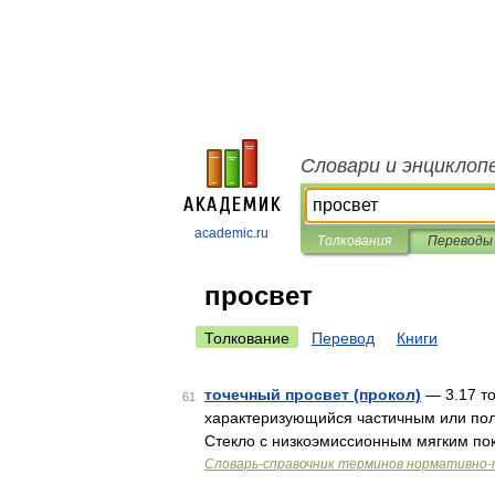
Словари и энциклоп
academic.ru
Толкования
Переводы
просвет
Толкование
Перевод
Книги
точечный просвет (прокол)
— 3.17 то
61
характеризующийся частичным или пол
Стекло с низкоэмиссионным мягким по
Словарь-справочник терминов нормативно-