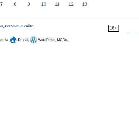
7
8
9
10
11
12
13
ка
,
Реклама на сайте
18+
omla,
Drupal,
WordPress, MODx.