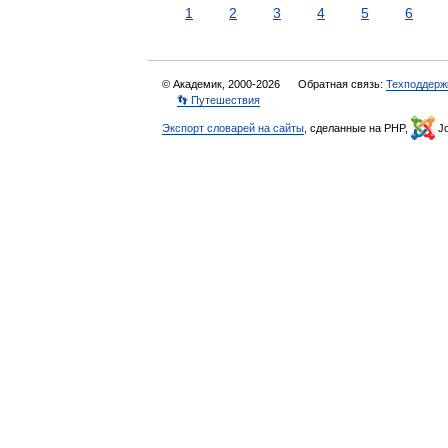
1
2
3
4
5
6
© Академик, 2000-2026
Обратная связь:
Техподдерж
👣 Путешествия
Экспорт словарей на сайты
, сделанные на PHP,
Jo