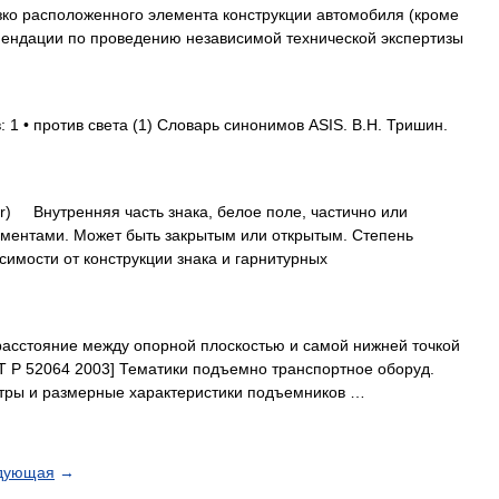
изко расположенного элемента конструкции автомобиля (кроме
омендации по проведению независимой технической экспертизы
 1 • против света (1) Словарь синонимов ASIS. В.Н. Тришин.
r) Внутренняя часть знака, белое поле, частично или
ментами. Может быть закрытым или открытым. Степень
симости от конструкции знака и гарнитурных
асстояние между опорной плоскостью и самой нижней точкой
Т Р 52064 2003] Тематики подъемно транспортное оборуд.
ры и размерные характеристики подъемников …
дующая
→