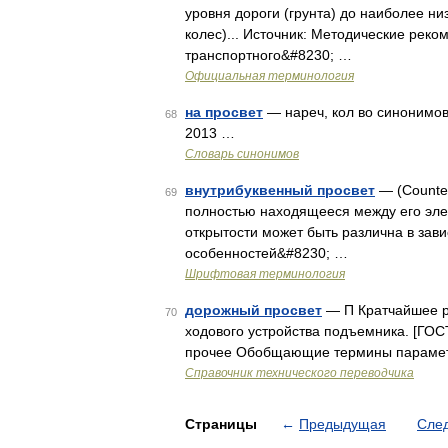
уровня дороги (грунта) до наиболее н
колес)... Источник: Методические рек
транспортного&#8230; …
Официальная терминология
на просвет
— нареч, кол во синонимов:
68
2013 …
Словарь синонимов
внутрибуквенный просвет
— (Counte
69
полностью находящееся между его эле
открытости может быть различна в зави
особенностей&#8230; …
Шрифтовая терминология
дорожный просвет
— П Кратчайшее р
70
ходового устройства подъемника. [ГОС
прочее Обобщающие термины парамет
Справочник технического переводчика
Страницы
←
Предыдущая
Сле