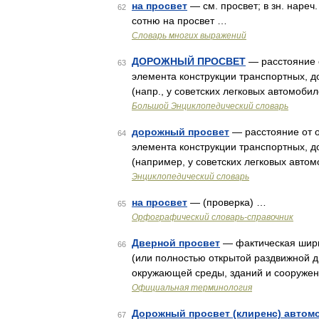
на просвет
— см. просвет; в зн. нареч
62
сотню на просвет …
Словарь многих выражений
ДОРОЖНЫЙ ПРОСВЕТ
— расстояние 
63
элемента конструкции транспортных, д
(напр., у советских легковых автомоб
Большой Энциклопедический словарь
дорожный просвет
— расстояние от о
64
элемента конструкции транспортных, д
(например, у советских легковых авт
Энциклопедический словарь
на просвет
— (проверка) …
65
Орфографический словарь-справочник
Дверной просвет
— фактическая шири
66
(или полностью открытой раздвижной д
окружающей среды, зданий и сооружен
Официальная терминология
Дорожный просвет (клиренс) автом
67