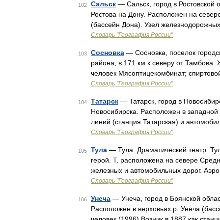
Сальск
— Сальск, город в Ростовской о
102
Ростова на Дону. Расположен на севере
(бассейн Дона). Узел железнодорожны
Словарь "География России"
Сосновка
— Сосновка, поселок городск
103
района, в 171 км к северу от Тамбова
человек Мясоптицекомбинат; спиртов
Словарь "География России"
Татарск
— Татарск, город в Новосибирс
104
Новосибирска. Расположен в западной
линий (станция Татарская) и автомоби
Словарь "География России"
Тула
— Тула. Драматический театр. Тула
105
герой. Т. расположена на севере Средн
железных и автомобильных дорог. Аэро
Словарь "География России"
Унеча
— Унеча, город в Брянской област
106
Расположен в верховьях р. Унеча (бас
человек (1996).Возник в 1887 как ста