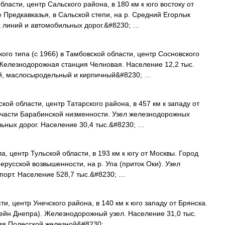
бласти, центр Сальского района, в 180 км к юго востоку от
 Предкавказья, в Сальской степи, на р. Средний Егорлык
х линий и автомобильных дорог.&#8230; …
ого типа (с 1966) в Тамбовской области, центр Сосновского
. Железнодорожная станция Челновая. Население 12,2 тыс.
ой, маслосыродельный и кирпичный&#8230; …
кой области, центр Татарского района, в 457 км к западу от
 части Барабинской низменности. Узел железнодорожных
льных дорог. Население 30,4 тыс.&#8230; …
, центр Тульской области, в 193 км к югу от Москвы. Город
ерусской возвышенности, на р. Упа (приток Оки). Узел
порт. Население 528,7 тыс.&#8230; …
и, центр Унечского района, в 140 км к юго западу от Брянска.
сейн Днепра). Железнодорожный узел. Население 31,0 тыс.
нция Полесской железной&#8230; …