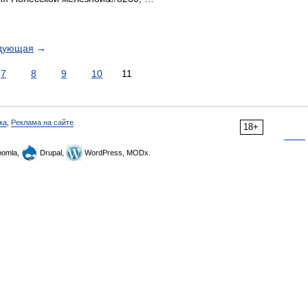
дующая
→
7
8
9
10
11
ка
,
Реклама на сайте
18+
omla,
Drupal,
WordPress, MODx.