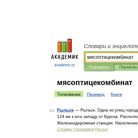
Словари и энциклоп
academic.ru
Толкования
Переводы
мясоптицекомбинат
Толкование
Перевод
Книги
Рыльск
— Рыльск. Одна из улиц города
101
124 км к юго западу от Курска. Распол
Железнодорожная станция. Население 1
Словарь "География России"