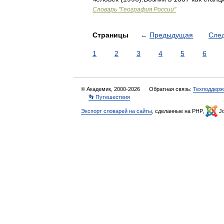
Словарь "География России"
Страницы
←
Предыдущая
Сле
1
2
3
4
5
6
© Академик, 2000-2026
Обратная связь:
Техподдерж
👣 Путешествия
Экспорт словарей на сайты
, сделанные на PHP,
Jo