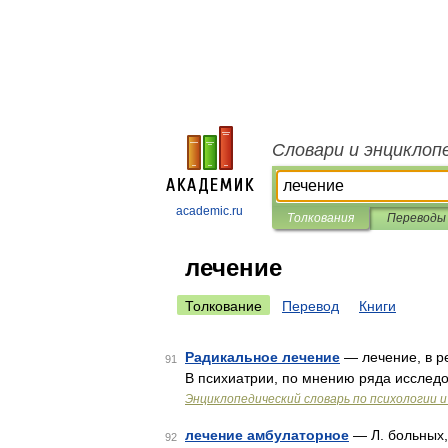
Словари и энциклоп
academic.ru
Толкования
Переводы
лечение
Толкование
Перевод
Книги
Радикальное лечение
— лечение, в ре
91
В психиатрии, по мнению ряда исследо
Энциклопедический словарь по психологии и
лечение амбулаторное
— Л. больных,
92