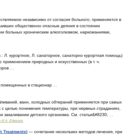
ствляемое независимо от согласия больного; применяется в
шивших общественно опасные деяния в состоянии
ии больных хроническим алкоголизмом, наркоманиями,
.: Л. курортное, Л. санаторное, санаторно курортная помощь)
 с применением природных и искусственных (в т. ч.
торов …
 помещенных в стационар …
бливаний, ванн, холодных обтираний применяется при самых
 с целью понижения температуры, при нервных страданиях,
 закаливании детского организма. См. статьи&#8230; …
и И.А. Ефрона
 Treatments)
— сочетание нескольких методов лечения, при