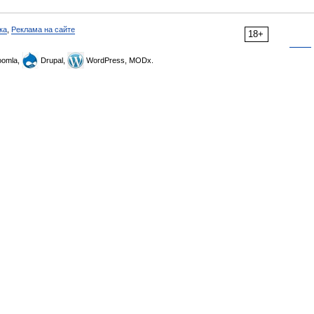
ка
,
Реклама на сайте
18+
omla,
Drupal,
WordPress, MODx.