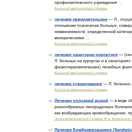
профилактического учреждения …
Большой медицинский словарь
лечение принудительное
— Л., осуще
93
отношении психически больных, совер
невменяемости, определенной категор
венерическими …
Большой медицинский словарь
лечение санаторно-курортное
— (син
94
Л. больных на курортах и в санаториях
физиотерапевтических) лечебных фак
Большой медицинский словарь
лечение стационарное
— Л. больных,
95
Большой медицинский словарь
Лечение холодной водой
— в виде о
96
разнообразных лихорадочных болезнях
как возбуждающее кровообращение, при
Энциклопедический словарь Ф.А. Брокгауза 
Лечение Комбинированное (Sandwich
97