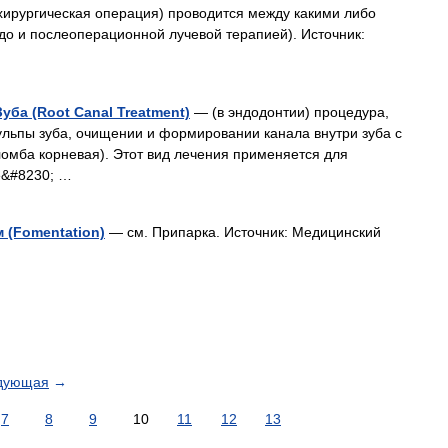
хирургическая операция) проводится между какими либо
до и послеоперационной лучевой терапией). Источник:
ба (Root Canal Treatment)
— (в эндодонтии) процедура,
ульпы зуба, очищении и формировании канала внутри зуба с
омба корневая). Этот вид лечения применяется для
де&#8230; …
 (Fomentation)
— см. Припарка. Источник: Медицинский
дующая
→
7
8
9
10
11
12
13