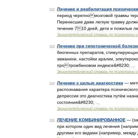
Лечение и реабилитация психическ
112
период черепномозговой травмы тера
Перенесшие даже легкую травму должн
течение 710 дней, дети и пожилые л
Энциклопедический словарь по психологии и
Лечение при гипотонической болезн
113
биогенных препаратов, стимулирующих 
заманихи, настойки аралии, элеутерок
протромбиновом индексе&#8230; …
Энциклопедический словарь по психологии и
Лечение с целью диагностики
— мето
114
распознавания характера психического
депрессии это диагностика путём наз
состояния&#8230; …
Энциклопедический словарь по психологии и
ЛЕЧЕНИЕ КОМБИНИРОВАННОЕ
— (sa
115
при котором один вид лечения (наприм
другими его видами (например, между