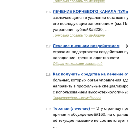
Толковый словарь по медицине
ЛЕЧЕНИЕ КОРНЕВОГО КАНАЛА ПУЛ
116
заключающаяся в удалении остатков п
его последующим заполнением (см. Пл
устранения зубной&#8230; …
Толковый словарь по медицине
Лечение внешним воздействием
— (e
117
страхами подвергаются воздействию пу
наводнение, тренинг адаптивности …
Общая психология: глоссарий
Как получить средства на лечение 
118
больных, которых орган управления з
направить в профильные специализир
с использованием высокотехнологичн
Энциклопедия ньюсмейкеров
Терапия (лечение)
— Эту страницу пр
119
причин и обсуждение&#160; на страни
её текущее название не соответствует
…