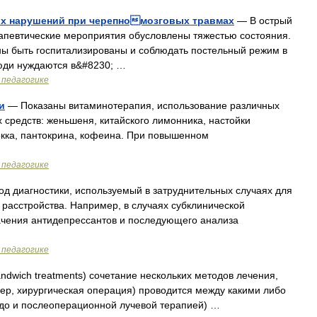
их нарушений при черепномозговых травмах
— В острый
певтические мероприятия обусловлены тяжестью состояния.
ы быть госпитализированы и соблюдать постельный режим в
юди нуждаются в&#8230; …
 педагогике
и
— Показаны витаминотерапия, использование различных
средств: женьшеня, китайского лимонника, настойки
окка, пантокрина, кофеина. При повышенном
 педагогике
д диагностики, используемый в затруднительных случаях для
 расстройства. Например, в случаях субклинической
начения антидепрессантов и последующего анализа
 педагогике
ndwich treatments) сочетание нескольких методов лечения,
ер, хирургическая операция) проводится между какими либо
 до и послеоперационной лучевой терапией) …