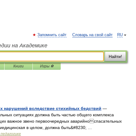
Запомнить сайт
Словарь на свой сайт
RU
едии на Академике
Найти!
Книги
Игры ⚽
их нарушений вследствие стихийных бедствий
—
льных ситуациях должна быть частью общего комплекса
щих важное звено первоочередных аварийноспасательных
 медицинская в целом, должна быть&#8230; …
 педагогике