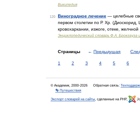
Википедия
Виноградное лечение
— целебные сво
120
первом столетии по Р. Хр. (Диоскорид,
кровохаркании, изжоге, отеке, желчной
Энциклопедический словарь Ф.А. Брокгауза 
Страницы
←
Предыдущая
Сле
1
2
3
4
5
6
© Академик, 2000-2026
Обратная связь:
Техподдерж
👣 Путешествия
Экспорт словарей на сайты
, сделанные на PHP,
Jo