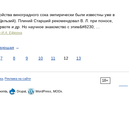
йства виноградного сока эмпирически были известны уже в
 Цельзий). Плиний Старший рекомендовал В. Л. при поносе,
 рвоте и др. Но научное знакомство с этим&#8230; …
и И.А. Ефрона
дующая
→
7
8
9
10
11
12
13
ка
,
Реклама на сайте
18+
omla,
Drupal,
WordPress, MODx.