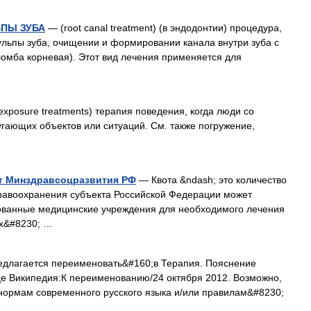
ЬПЫ ЗУБА
— (root canal treatment) (в эндодонтии) процедура,
ульпы зуба, очищении и формировании канала внутри зуба с
омба корневая). Этот вид лечения применяется для
xposure treatments) терапия поведения, когда люди со
гающих объектов или ситуаций. См. также погружение,
от Минздравсоцразвития РФ
— Квота &ndash; это количество
дравоохранения субъекта Российской Федерации может
ованные медицинские учреждения для необходимого лечения
ых&#8230; …
едлагается переименовать&#160;в Терапия. Пояснение
це Википедия:К переименованию/24 октября 2012. Возможно,
 нормам современного русского языка и/или правилам&#8230;