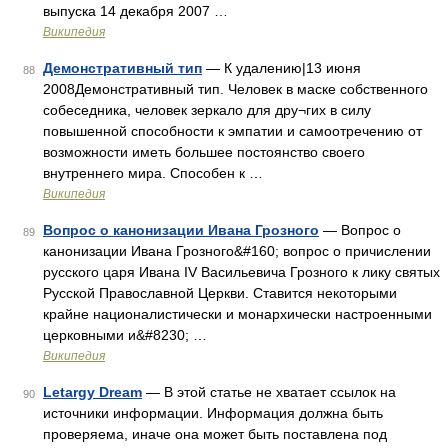
выпуска 14 декабря 2007 …
Википедия
Демонстративный тип
— К удалению|13 июня
88
2008Демонстративный тип. Человек в маске собственного
собеседника, человек зеркало для дру¬гих в силу
повышенной способности к эмпатии и самоотречению от
возможности иметь большее постоянство своего
внутреннего мира. Способен к …
Википедия
Вопрос о канонизации Ивана Грозного
— Вопрос о
89
канонизации Ивана Грозного&#160; вопрос о причислении
русского царя Ивана IV Васильевича Грозного к лику святых
Русской Православной Церкви. Ставится некоторыми
крайне националистически и монархически настроенными
церковными и&#8230; …
Википедия
Letargy Dream
— В этой статье не хватает ссылок на
90
источники информации. Информация должна быть
проверяема, иначе она может быть поставлена под