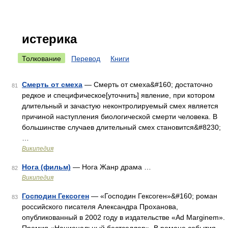
истерика
Толкование
Перевод
Книги
Смерть от смеха
— Смерть от смеха&#160; достаточно
81
редкое и специфическое[уточнить] явление, при котором
длительный и зачастую неконтролируемый смех является
причиной наступления биологической смерти человека. В
большинстве случаев длительный смех становится&#8230;
…
Википедия
Нога (фильм)
— Нога Жанр драма …
82
Википедия
Господин Гексоген
— «Господин Гексоген»&#160; роман
83
российского писателя Александра Проханова,
опубликованный в 2002 году в издательстве «Ad Marginem».