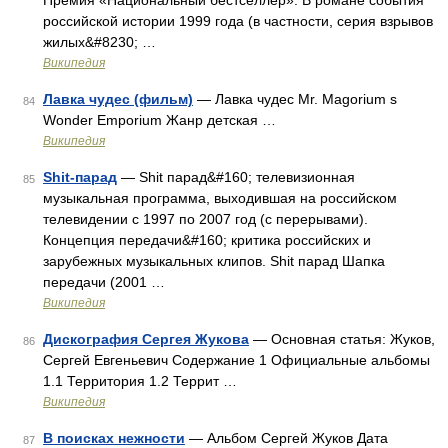
Премия «Национальный бестселлер». В романе события
российской истории 1999 года (в частности, серия взрывов
жилых&#8230; …
Википедия
Лавка чудес (фильм)
— Лавка чудес Mr. Magorium s
84
Wonder Emporium Жанр детская …
Википедия
Shit-парад
— Shit парад&#160; телевизионная
85
музыкальная программа, выходившая на российском
телевидении с 1997 по 2007 год (с перерывами).
Концепция передачи&#160; критика российских и
зарубежных музыкальных клипов. Shit парад Шапка
передачи (2001 …
Википедия
Дискография Сергея Жукова
— Основная статья: Жуков,
86
Сергей Евгеньевич Содержание 1 Официальные альбомы
1.1 Территория 1.2 Террит …
Википедия
В поисках нежности
— Альбом Сергей Жуков Дата
87