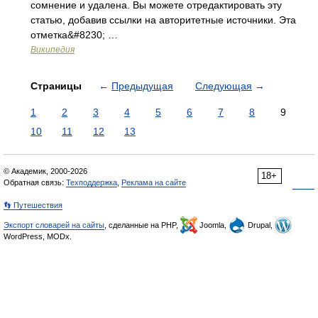
сомнение и удалена. Вы можете отредактировать эту
статью, добавив ссылки на авторитетные источники. Эта
отметка&#8230; …
Википедия
Страницы
←
Предыдущая
Следующая
→
1
2
3
4
5
6
7
8
9
10
11
12
13
© Академик, 2000-2026
18+
Обратная связь:
Техподдержка
,
Реклама на сайте
👣 Путешествия
Экспорт словарей на сайты
, сделанные на PHP,
Joomla,
Drupal,
WordPress, MODx.