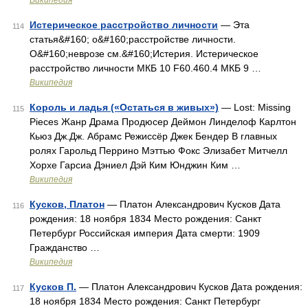
Википедия
Истерическое расстройство личности
— Эта
114
статья&#160; о&#160;расстройстве личности.
О&#160;неврозе см.&#160;Истерия. Истерическое
расстройство личности МКБ 10 F60.460.4 МКБ 9 …
Википедия
Король и ладья («Остаться в живых»)
— Lost: Missing
115
Pieces Жанр Драма Продюсер Деймон Линделоф Карлтон
Кьюз Дж.Дж. Абрамс Режиссёр Джек Бендер В главных
ролях Гарольд Перрино Мэттью Фокс Элизабет Митчелл
Хорхе Гарсиа Дэниел Дэй Ким Юнджин Ким …
Википедия
Кусков, Платон
— Платон Александрович Кусков Дата
116
рождения: 18 ноября 1834 Место рождения: Санкт
Петербург Российская империя Дата смерти: 1909
Гражданство …
Википедия
Кусков П.
— Платон Александрович Кусков Дата рождения:
117
18 ноября 1834 Место рождения: Санкт Петербург