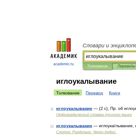
Словари и энциклоп
academic.ru
Толкования
Переводы
иглоукалывание
Толкование
Перевод
Книги
иглоукалывание
— (2 с), Пр. об игло
11
Орфографический словарь русского языка
иглоукалывание
— иглоука/лывание,
12
Слитно. Раздельно. Через дефис.