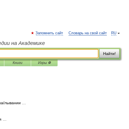
Запомнить сайт
Словарь на свой сайт
RU
едии на Академике
Найти!
Книги
Игры ⚽
ука/лывании …
 я …