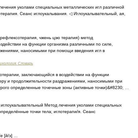
 лечения уколами специальных металлических игл различной
отерапия. Сеанс иглоукалывания. ◁ Иглоукалывательный, ая,
орефлексотерапия, чжень цзю терапия) метод
здействии на функции организма различными по силе,
ажениями, наносимыми при помощи введения игл в
ихология. Словарь
терапии, заключающийся в воздействии на функции
теру и продолжительности раздражениями, наносимыми при
трого определенные точечные зоны (активные точки)&#8230; …
тж. иглоукалывательный Метод лечения уколами специальных
определённые точки тела; иглотерапи/я. Сеанс
е [й/э] …