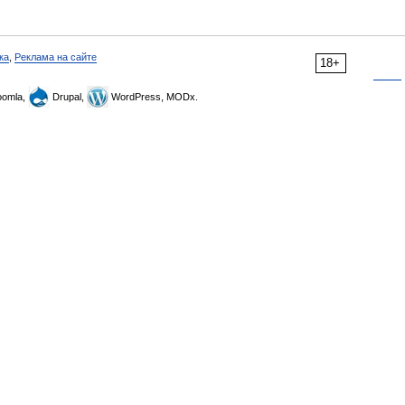
ка
,
Реклама на сайте
18+
omla,
Drupal,
WordPress, MODx.