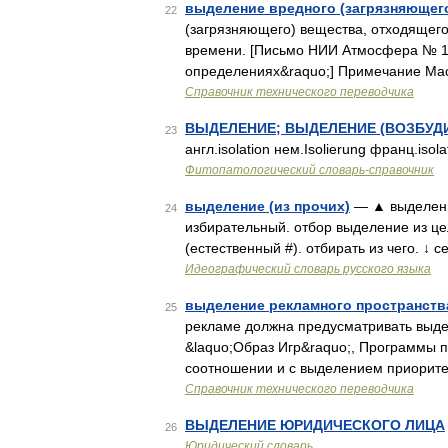
выделение вредного (загрязняющег
22
(загрязняющего) вещества, отходящего
времени. [Письмо НИИ Атмосфера № 14/
определениях&raquo;] Примечание Ма
Справочник технического переводчика
ВЫДЕЛЕНИЕ; ВЫДЕЛЕНИЕ (ВОЗБУДИ
23
англ.isolation нем.Isolierung франц.isol
Фитопатологический словарь-справочник
выделение (из прочих)
— ▲ выделение
24
избирательный. отбор выделение из цел
(естественный #). отбирать из чего. ↓ 
Идеографический словарь русского языка
выделение рекламного пространств
25
рекламе должна предусматривать выде
&laquo;Образ Игр&raquo;, Программы п
соотношении и с выделением приорит
Справочник технического переводчика
ВЫДЕЛЕНИЕ ЮРИДИЧЕСКОГО ЛИЦА
26
Юридический словарь