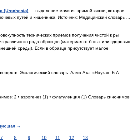
 (Urochesia)
— выделение мочи из прямой кишки, которое
 мочевых путей и кишечника. Источник: Медицинский словарь …
овокупность технических приемов получения чистой к ры
з различного рода образцов (материал от б ных или здоровых
внешней среды). Если в образце присутствует малое
веществ. Экологический словарь. Алма Ата: «Наука». Б.А.
нимов: 2 • аэрогенез (1) • флатуленция (1) Словарь синонимов
дующая
→
7
8
9
10
11
12
13