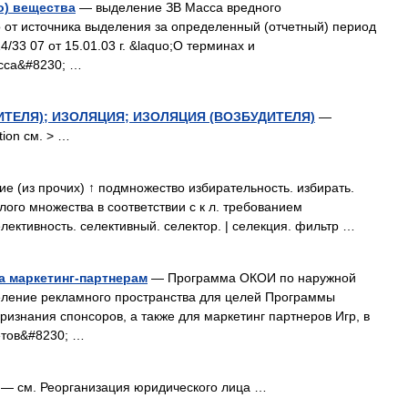
о) вещества
— выделение ЗВ Масса вредного
 от источника выделения за определенный (отчетный) период
33 07 от 15.01.03 г. &laquo;О терминах и
сса&#8230; …
ТЕЛЯ); ИЗОЛЯЦИЯ; ИЗОЛЯЦИЯ (ВОЗБУДИТЕЛЯ)
—
ation см. > …
 (из прочих) ↑ подмножество избирательность. избирать.
ого множества в соответствии с к л. требованием
селективность. селективный. селектор. | селекция. фильтр …
а маркетинг-партнерам
— Программа ОКОИ по наружной
ление рекламного пространства для целей Программы
ризнания спонсоров, а также для маркетинг партнеров Игр, в
етов&#8230; …
— см. Реорганизация юридического лица …