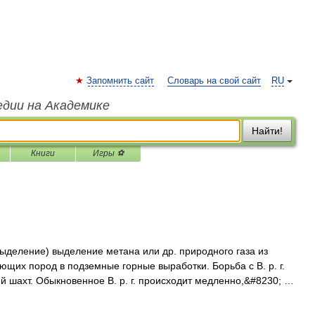
Запомнить сайт
Словарь на свой сайт
RU
едии на Академике
Найти!
Книги
Игры ⚽
ыделение) выделение метана или др. природного газа из
щих пород в подземные горные выработки. Борьба с В. р. г.
 шахт. Обыкновенное В. р. г. происходит медленно,&#8230; …