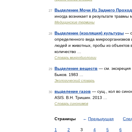
Выделение Мочи Из Заднего Прохода
27
иногда возникает в результате травмы
Медицинские термины
Выделение (изоляция) культуры
— с
28
определенного вида микроорганизмов и
людей и животных, пробы из объектов 
количество …
Словарь микробиологии
Выделение веществ
— см. экскреция 
29
Быков. 1983 …
Экологический словарь
выделение газов
— сущ., кол во сино
30
ASIS. В.Н. Тришин. 2013 …
Словарь синонимов
Страницы
←
Предыдущая
Сле
1
2
3
4
5
6