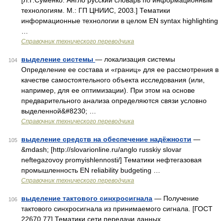
[Л.Г.Суменко. Англо русский словарь по информационным
технологиям. М.: ГП ЦНИИС, 2003.] Тематики
информационные технологии в целом EN syntax highlighting
…
Справочник технического переводчика
выделение системы
— локализация системы
104
Определение ее состава и «границ» для ее рассмотрения в
качестве самостоятельного объекта исследования (или,
например, для ее оптимизации). При этом на основе
предварительного анализа определяются связи условно
выделенной&#8230; …
Справочник технического переводчика
выделение средств на обеспечение надёжности
—
105
&mdash; [http://slovarionline.ru/anglo russkiy slovar
neftegazovoy promyishlennosti/] Тематики нефтегазовая
промышленность EN reliability budgeting …
Справочник технического переводчика
выделение тактового синхросигнала
— Получение
106
тактового синхросигнала из принимаемого сигнала. [ГОСТ
22670 77] Тематики сети передачи данных …