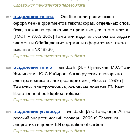
Справочник технического переводчика
выделение текста
— Особое полиграфическое
107
оформление фрагментов текста: фраз, отдельных слов,
букв, знаков по сравнению с принятым для этого текста.
[ГОСТ Р 7.0.3 2006] Тематики издания, основные виды и
элементы Обобщающие термины оформление текста
издания EN&#8230; …
Справочник технического переводчика
выделение тепла
— &mdash; [Я.Н.Лугинский, М.С.Фези
108
Жилинская, Ю.С.Кабиров. Англо русский словарь по
электротехнике и электроэнергетике, Москва, 1999 г.]
Тематики электротехника, основные понятия EN heat
liberationheat buildupheat release …
Справочник технического переводчика
выделение углерода
— &mdash; [А.С.Гольдберг. Англо
109
русский энергетический словарь. 2006 г.] Тематики
энергетика в целом EN separation of carbon …
Справочник технического переводчика