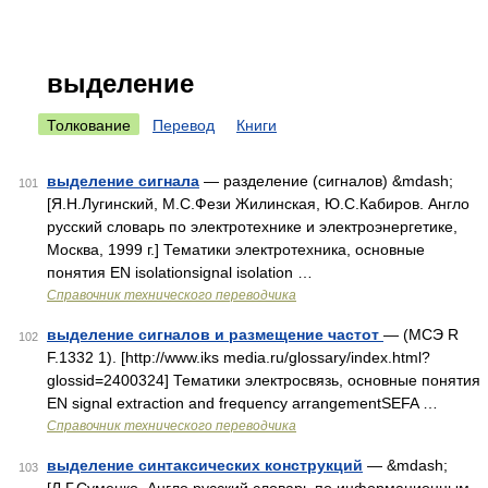
выделение
Толкование
Перевод
Книги
выделение сигнала
— разделение (сигналов) &mdash;
101
[Я.Н.Лугинский, М.С.Фези Жилинская, Ю.С.Кабиров. Англо
русский словарь по электротехнике и электроэнергетике,
Москва, 1999 г.] Тематики электротехника, основные
понятия EN isolationsignal isolation …
Справочник технического переводчика
выделение сигналов и размещение частот
— (МСЭ R
102
F.1332 1). [http://www.iks media.ru/glossary/index.html?
glossid=2400324] Тематики электросвязь, основные понятия
EN signal extraction and frequency arrangementSEFA …
Справочник технического переводчика
выделение синтаксических конструкций
— &mdash;
103