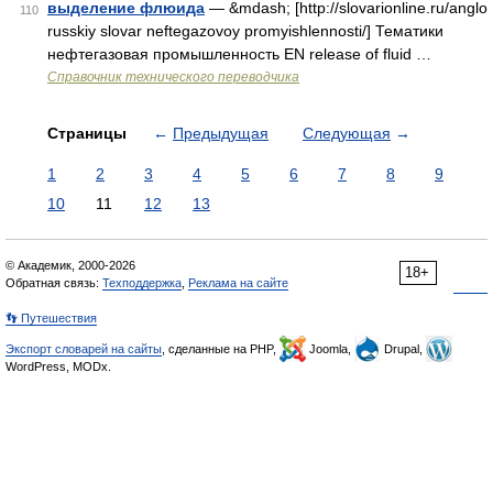
выделение флюида
— &mdash; [http://slovarionline.ru/anglo
110
russkiy slovar neftegazovoy promyishlennosti/] Тематики
нефтегазовая промышленность EN release of fluid …
Справочник технического переводчика
Страницы
←
Предыдущая
Следующая
→
1
2
3
4
5
6
7
8
9
10
11
12
13
© Академик, 2000-2026
18+
Обратная связь:
Техподдержка
,
Реклама на сайте
👣 Путешествия
Экспорт словарей на сайты
, сделанные на PHP,
Joomla,
Drupal,
WordPress, MODx.